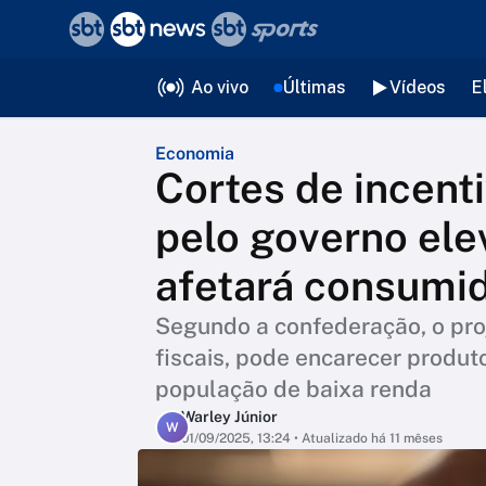
❮
voltar
Editorias
Ao vivo
Últimas
Vídeos
E
Economia
Cortes de incenti
pelo governo elev
afetará consumid
Segundo a confederação, o proj
fiscais, pode encarecer produt
população de baixa renda
Warley Júnior
W
01/09/2025, 13:24
• Atualizado há 11 mêses