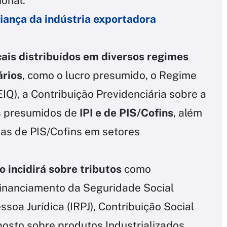
ional.
iança da indústria exportadora
scais distribuídos em diversos regimes
ários
, como o lucro presumido, o Regime
IQ), a Contribuição Previdenciária sobre a
os presumidos de
IPI e de PIS/Cofins
, além
das de PIS/Cofins em setores
 incidirá sobre tributos
como
Financiamento da Seguridade Social
soa Jurídica (IRPJ), Contribuição Social
posto sobre produtos Industrializados