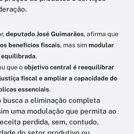
deração.
r,
deputado José Guimarães
, afirma que
os benefícios fiscais
, mas sim
modular
 equilibrada
.
ou que o
objetivo central é reequilibrar
justiça fiscal e ampliar a capacidade do
blicas essenciais
.
o busca a eliminação completa
 sim uma modulação que permita ao
eceita perdida, sem, contudo,
vidade do setor produtivo ou