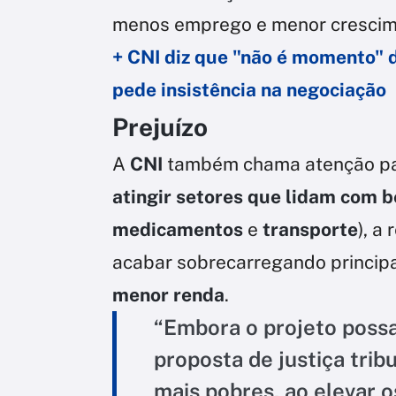
menos emprego e menor crescimen
+ CNI diz que "não é momento" 
pede insistência na negociação
Prejuízo
A
CNI
também chama atenção p
atingir setores que lidam com b
medicamentos
e
transporte
), a
acabar sobrecarregando princi
menor renda
.
“Embora o projeto poss
proposta de justiça tribu
mais pobres, ao elevar o