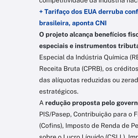
competitividade da indústria nac
+ Tarifaço dos EUA derruba conf
brasileira, aponta CNI
O projeto alcança benefícios fi
especiais e instrumentos tribut
Especial da Indústria Química (RE
Receita Bruta (CPRB), os crédit
das alíquotas reduzidas ou zera
estratégicos.
A
redução proposta pelo governo
PIS/Pasep, Contribuição para o 
(Cofins), Imposto de Renda de Pes
sobre o Lucro Líquido (CSLL), Im