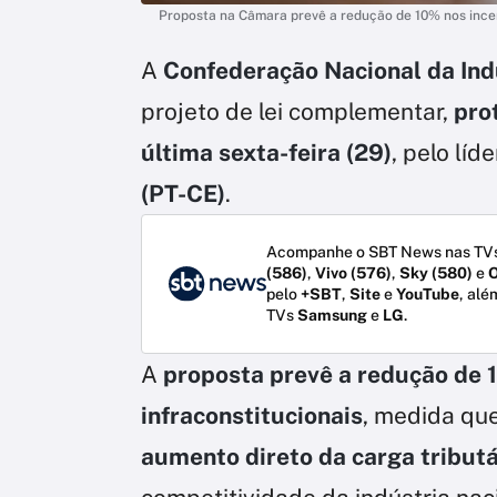
Proposta na Câmara prevê a redução de 10% nos incent
A
Confederação Nacional da Indú
projeto de lei complementar,
pro
última sexta-feira (29)
, pelo líd
(PT-CE)
.
Acompanhe o SBT News nas TVs
(586)
,
Vivo (576)
,
Sky (580)
e
O
pelo
+SBT
,
Site
e
YouTube
, alé
TVs
Samsung
e
LG
.
A
proposta prevê a redução de 1
infraconstitucionais
, medida qu
aumento direto da carga tributá