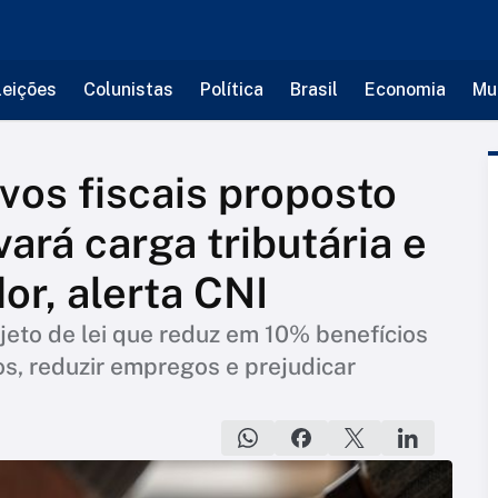
leições
Colunistas
Política
Brasil
Economia
Mu
vos fiscais proposto
ará carga tributária e
or, alerta CNI
eto de lei que reduz em 10% benefícios
os, reduzir empregos e prejudicar