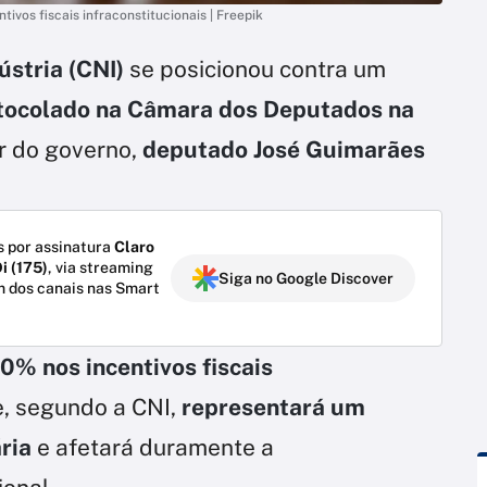
ivos fiscais infraconstitucionais | Freepik
stria (CNI)
se posicionou contra um
tocolado na Câmara dos Deputados na
er do governo,
deputado José Guimarães
 por assinatura
Claro
i (175)
, via streaming
Siga no Google Discover
m dos canais nas Smart
0% nos incentivos fiscais
e, segundo a CNI,
representará um
ria
e afetará duramente a