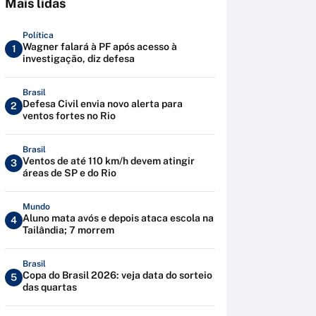
Mais lidas
Política
Wagner falará à PF após acesso à
1
investigação, diz defesa
Brasil
Defesa Civil envia novo alerta para
2
ventos fortes no Rio
Brasil
Ventos de até 110 km/h devem atingir
3
áreas de SP e do Rio
Mundo
Aluno mata avós e depois ataca escola na
4
Tailândia; 7 morrem
Brasil
Copa do Brasil 2026: veja data do sorteio
5
das quartas