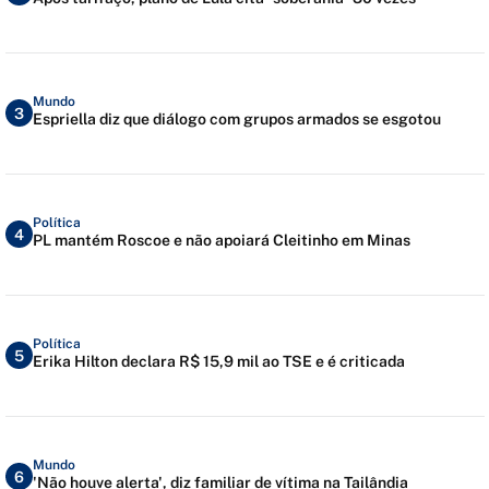
Mundo
3
Espriella diz que diálogo com grupos armados se esgotou
Política
4
PL mantém Roscoe e não apoiará Cleitinho em Minas
Política
5
Erika Hilton declara R$ 15,9 mil ao TSE e é criticada
Mundo
6
'Não houve alerta', diz familiar de vítima na Tailândia