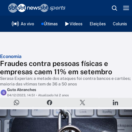
❮
voltar
Editorias
Ao vivo
Últimas
Vídeos
Eleições
Colunista
Economia
Fraudes contra pessoas físicas e
empresas caem 11% em setembro
Serasa Experian: a metade dos ataques foi contra bancos e cartões;
maioria das vítimas tem de 36 a 50 anos
Guto Abranches
G
04/12/2023, 14:51
• Atualizado há 2 anos