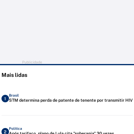
Publicidade
Mais lidas
Brasil
1
STM determina perda de patente de tenente por transmitir HIV
Política
2
Após tarifaço, plano de Lula cita "soberania" 30 vezes