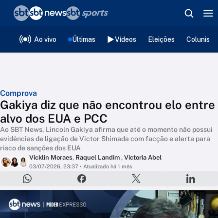
❮
voltar
Editorias
Ao vivo
Últimas
Vídeos
Eleições
Colunista
Comprova
Gakiya diz que não encontrou elo entre
alvo dos EUA e PCC
Ao SBT News, Lincoln Gakiya afirma que até o momento não possui
evidências de ligação de Victor Shimada com facção e alerta para
risco de sanções dos EUA
Vicklin Moraes
,
Raquel Landim
,
Victoria Abel
03/07/2026, 23:37
• Atualizado há 1 mês