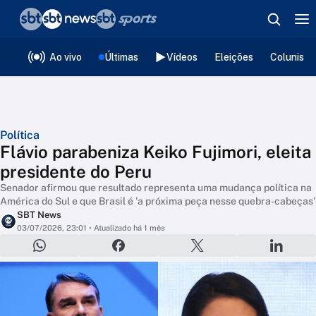
❮
voltar
Editorias
Ao vivo
Últimas
Vídeos
Eleições
Colunista
Política
Flávio parabeniza Keiko Fujimori, eleita
presidente do Peru
Senador afirmou que resultado representa uma mudança política na
América do Sul e que Brasil é 'a próxima peça nesse quebra-cabeças'
SBT News
03/07/2026, 23:01
• Atualizado há 1 mês