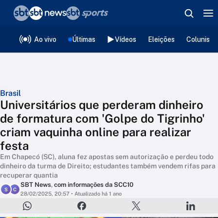
❮
voltar
Editorias
Ao vivo
Últimas
Vídeos
Eleições
Colunista
Brasil
Universitários que perderam dinheiro
de formatura com 'Golpe do Tigrinho'
criam vaquinha online para realizar
festa
Em Chapecó (SC), aluna fez apostas sem autorização e perdeu todo
dinheiro da turma de Direito; estudantes também vendem rifas para
recuperar quantia
SBT News
,
com informações da SCC10
S
C
28/02/2025, 20:57
• Atualizado há 1 ano