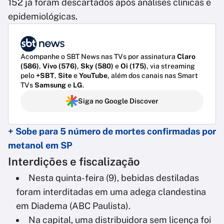
152 já foram descartados após análises clínicas e
epidemiológicas.
Acompanhe o SBT News nas TVs por assinatura
Claro
(586)
,
Vivo (576)
,
Sky (580)
e
Oi (175)
, via streaming
pelo
+SBT
,
Site
e
YouTube
, além dos canais nas Smart
TVs
Samsung
e
LG
.
Siga no Google Discover
+ Sobe para 5 número de mortes confirmadas por
metanol em SP
Interdições e fiscalização
Nesta quinta-feira (9), bebidas destiladas
foram interditadas em uma adega clandestina
em Diadema (ABC Paulista).
Na capital, uma distribuidora sem licença foi