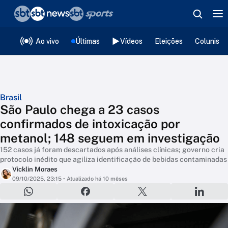
❮
voltar
Editorias
Ao vivo
Últimas
Vídeos
Eleições
Colunista
Brasil
São Paulo chega a 23 casos
confirmados de intoxicação por
metanol; 148 seguem em investigação
152 casos já foram descartados após análises clínicas; governo cria
protocolo inédito que agiliza identificação de bebidas contaminadas
Vicklin Moraes
09/10/2025, 23:15
• Atualizado há 10 mêses