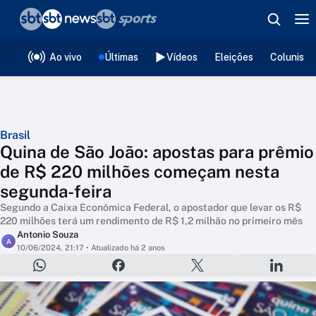
❮
voltar
Editorias
Ao vivo
Últimas
Vídeos
Eleições
Colunista
Brasil
Quina de São João: apostas para prêmio
de R$ 220 milhões começam nesta
segunda-feira
Segundo a Caixa Econômica Federal, o apostador que levar os R$
220 milhões terá um rendimento de R$ 1,2 milhão no primeiro mês
Antonio Souza
A
10/06/2024, 21:17
• Atualizado há 2 anos