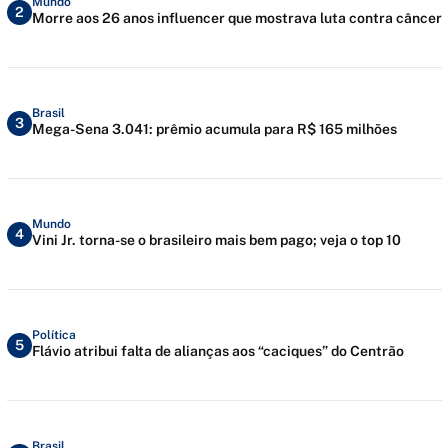
Mundo
2
Morre aos 26 anos influencer que mostrava luta contra câncer
Brasil
3
Mega-Sena 3.041: prêmio acumula para R$ 165 milhões
Mundo
4
Vini Jr. torna-se o brasileiro mais bem pago; veja o top 10
Política
5
Flávio atribui falta de alianças aos “caciques” do Centrão
Brasil