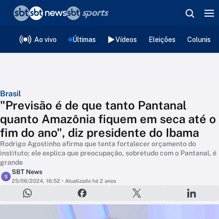
❮
voltar
Editorias
Ao vivo
Últimas
Vídeos
Eleições
Colunista
Brasil
"Previsão é de que tanto Pantanal
quanto Amazônia fiquem em seca até o
fim do ano", diz presidente do Ibama
Rodrigo Agostinho afirma que tenta fortalecer orçamento do
instituto; ele explica que preocupação, sobretudo com o Pantanal, é
grande
SBT News
S
25/06/2024, 16:52
• Atualizado há 2 anos