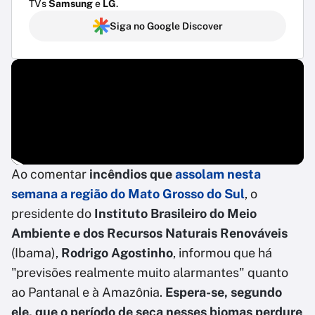
TVs
Samsung
e
LG
.
Siga no Google Discover
Ao comentar
incêndios que
assolam nesta
semana a região do Mato Grosso do Sul
, o
presidente do
Instituto Brasileiro do Meio
Ambiente e dos Recursos Naturais Renováveis
(Ibama),
Rodrigo Agostinho
, informou que há
"previsões realmente muito alarmantes" quanto
ao Pantanal e à Amazônia.
Espera-se, segundo
ele, que o período de seca nesses biomas perdure