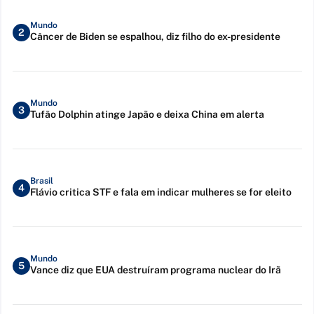
Mundo
2
Câncer de Biden se espalhou, diz filho do ex-presidente
Mundo
3
Tufão Dolphin atinge Japão e deixa China em alerta
Brasil
4
Flávio critica STF e fala em indicar mulheres se for eleito
Mundo
5
Vance diz que EUA destruíram programa nuclear do Irã