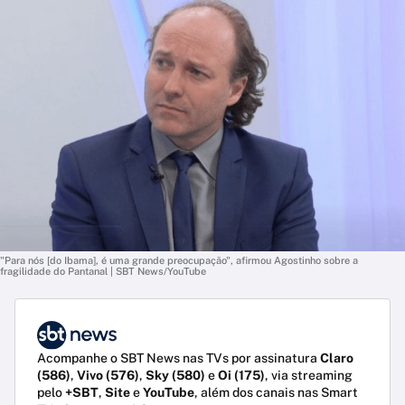
"Para nós [do Ibama], é uma grande preocupação", afirmou Agostinho sobre a
fragilidade do Pantanal | SBT News/YouTube
Acompanhe o SBT News nas TVs por assinatura
Claro
(586)
,
Vivo (576)
,
Sky (580)
e
Oi (175)
, via streaming
pelo
+SBT
,
Site
e
YouTube
, além dos canais nas Smart