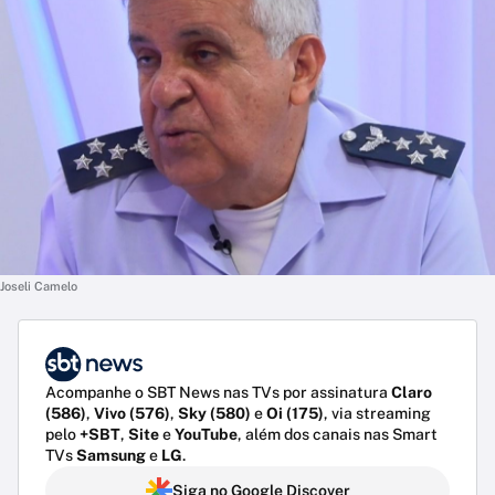
Joseli Camelo
Acompanhe o SBT News nas TVs por assinatura
Claro
(586)
,
Vivo (576)
,
Sky (580)
e
Oi (175)
, via streaming
pelo
+SBT
,
Site
e
YouTube
, além dos canais nas Smart
TVs
Samsung
e
LG
.
Siga no Google Discover