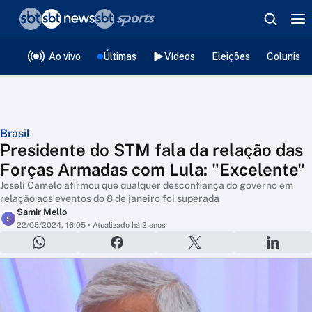
❮
voltar
Editorias
Ao vivo
Últimas
Vídeos
Eleições
Colunista
Brasil
Presidente do STM fala da relação das
Forças Armadas com Lula: "Excelente"
Joseli Camelo afirmou que qualquer desconfiança do governo em
relação aos eventos do 8 de janeiro foi superada
Samir Mello
S
22/05/2024, 16:05
• Atualizado há 2 anos