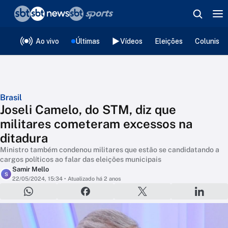
❮
voltar
Editorias
Ao vivo
Últimas
Vídeos
Eleições
Colunista
Brasil
Joseli Camelo, do STM, diz que
militares cometeram excessos na
ditadura
Ministro também condenou militares que estão se candidatando a
cargos políticos ao falar das eleições municipais
Samir Mello
S
22/05/2024, 15:34
• Atualizado há 2 anos