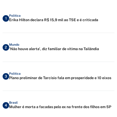
Política
1
Erika Hilton declara R$ 15,9 mil ao TSE e é criticada
Mundo
2
'Não houve alerta', diz familiar de vítima na Tailândia
Política
3
Plano preliminar de Tarcísio fala em prosperidade e 10 eixos
Brasil
4
Mulher é morta a facadas pelo ex na frente dos filhos em SP