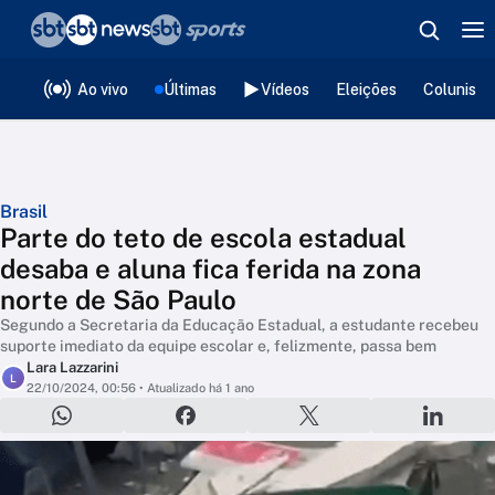
❮
voltar
Editorias
Ao vivo
Últimas
Vídeos
Eleições
Colunista
Brasil
Parte do teto de escola estadual
desaba e aluna fica ferida na zona
norte de São Paulo
Segundo a Secretaria da Educação Estadual, a estudante recebeu
suporte imediato da equipe escolar e, felizmente, passa bem
Lara Lazzarini
L
22/10/2024, 00:56
• Atualizado há 1 ano