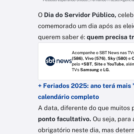
O
Dia do Servidor Público,
celeb
comemorado um dia após as elei
querem saber é:
quem precisa tr
Acompanhe o SBT News nas TVs
(586)
,
Vivo (576)
,
Sky (580)
e
O
pelo
+SBT
,
Site
e
YouTube
, alé
TVs
Samsung
e
LG
.
+ Feriados 2025: ano terá mais 
calendário completo
A data, diferente do que muitos
ponto facultativo.
Ou seja, para
obrigatório neste dia, mas dete