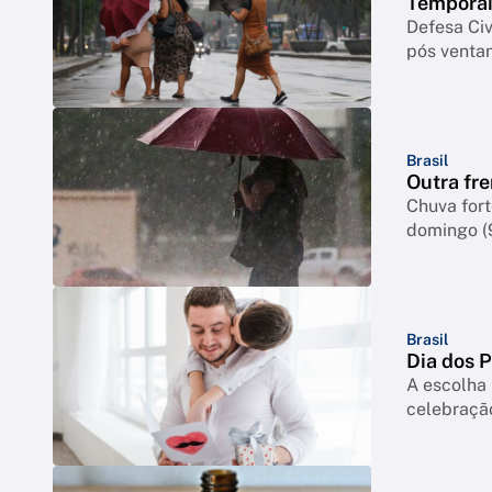
Temporai
Defesa Civ
pós venta
Brasil
Outra fre
Chuva for
domingo (
Brasil
Dia dos 
A escolha 
celebração