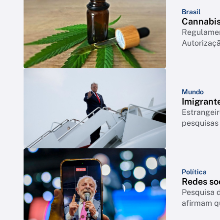
Brasil
Cannabis 
Regulament
Autorizaçã
Mundo
Imigrant
Estrangeir
pesquisas
Política
Redes so
Pesquisa d
afirmam q