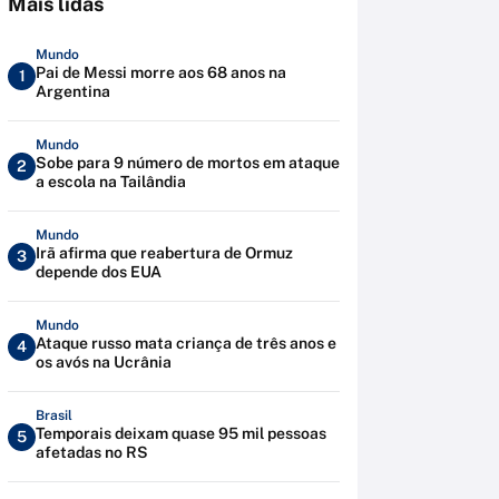
Mais lidas
Mundo
Pai de Messi morre aos 68 anos na
1
Argentina
Mundo
Sobe para 9 número de mortos em ataque
2
a escola na Tailândia
Mundo
Irã afirma que reabertura de Ormuz
3
depende dos EUA
Mundo
Ataque russo mata criança de três anos e
4
os avós na Ucrânia
Brasil
Temporais deixam quase 95 mil pessoas
5
afetadas no RS