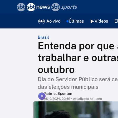
❮
voltar
Editorias
Ao vivo
Últimas
Vídeos
E
Brasil
Entenda por que
trabalhar e outra
outubro
Dia do Servidor Público será c
das eleições municipais
Gabriel Sponton
G
21/10/2024, 20:49
• Atualizado há 1 ano