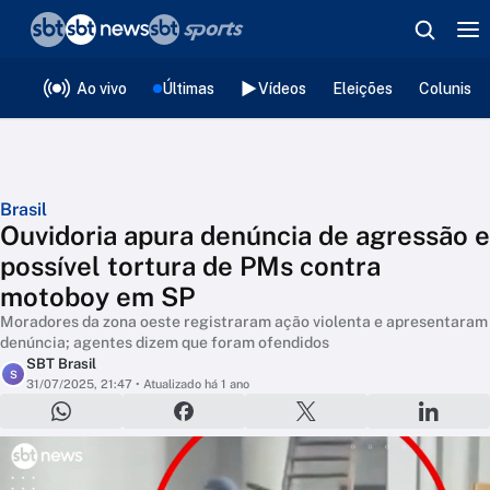
❮
voltar
Editorias
Ao vivo
Últimas
Vídeos
Eleições
Colunista
Brasil
Ouvidoria apura denúncia de agressão e
possível tortura de PMs contra
motoboy em SP
Moradores da zona oeste registraram ação violenta e apresentaram
denúncia; agentes dizem que foram ofendidos
SBT Brasil
S
31/07/2025, 21:47
• Atualizado há 1 ano