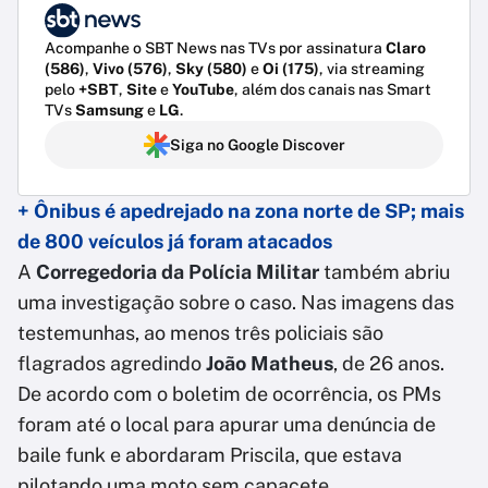
Acompanhe o SBT News nas TVs por assinatura
Claro
(586)
,
Vivo (576)
,
Sky (580)
e
Oi (175)
, via streaming
pelo
+SBT
,
Site
e
YouTube
, além dos canais nas Smart
TVs
Samsung
e
LG
.
Siga no Google Discover
+ Ônibus é apedrejado na zona norte de SP; mais
de 800 veículos já foram atacados
A
Corregedoria da Polícia Militar
também abriu
uma investigação sobre o caso. Nas imagens das
testemunhas, ao menos três policiais são
flagrados agredindo
João Matheus
, de 26 anos.
De acordo com o boletim de ocorrência, os PMs
foram até o local para apurar uma denúncia de
baile funk e abordaram Priscila, que estava
pilotando uma moto sem capacete.