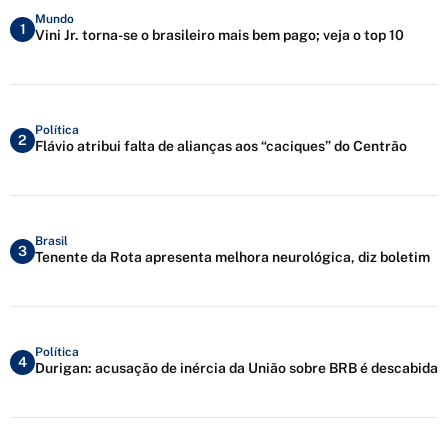
Mundo
1
Vini Jr. torna-se o brasileiro mais bem pago; veja o top 10
Política
2
Flávio atribui falta de alianças aos “caciques” do Centrão
Brasil
3
Tenente da Rota apresenta melhora neurológica, diz boletim
Política
4
Durigan: acusação de inércia da União sobre BRB é descabida