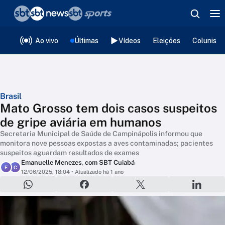
❮
voltar
Editorias
Ao vivo
Últimas
Vídeos
Eleições
Colunista
Brasil
Mato Grosso tem dois casos suspeitos
de gripe aviária em humanos
Secretaria Municipal de Saúde de Campinápolis informou que
monitora nove pessoas expostas a aves contaminadas; pacientes
suspeitos aguardam resultados de exames
Emanuelle Menezes
,
com SBT Cuiabá
E
C
12/06/2025, 18:04
• Atualizado há 1 ano