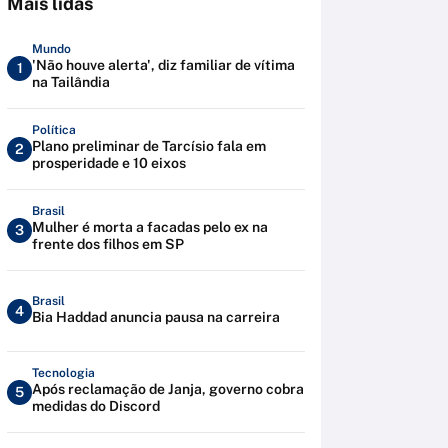
Mais lidas
Mundo
'Não houve alerta', diz familiar de vítima
1
na Tailândia
Política
Plano preliminar de Tarcísio fala em
2
prosperidade e 10 eixos
Brasil
Mulher é morta a facadas pelo ex na
3
frente dos filhos em SP
Brasil
4
Bia Haddad anuncia pausa na carreira
Tecnologia
Após reclamação de Janja, governo cobra
5
medidas do Discord