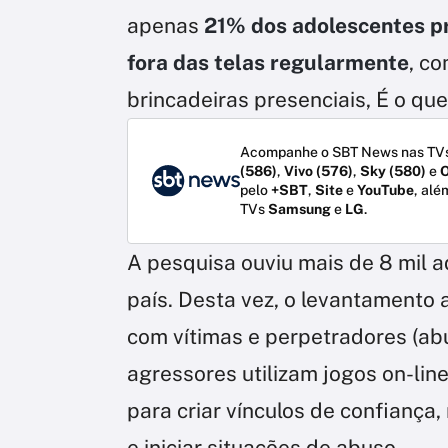
apenas
21% dos adolescentes pr
fora das telas regularmente
, co
brincadeiras presenciais, É o q
Acompanhe o SBT News nas TVs
(586)
,
Vivo (576)
,
Sky (580)
e
O
pelo
+SBT
,
Site
e
YouTube
, alé
TVs
Samsung
e
LG
.
A pesquisa ouviu mais de 8 mil a
país. Desta vez, o levantamento 
com vítimas e perpetradores (ab
agressores utilizam jogos on-line
para criar vínculos de confianç
e iniciar situações de abuso.