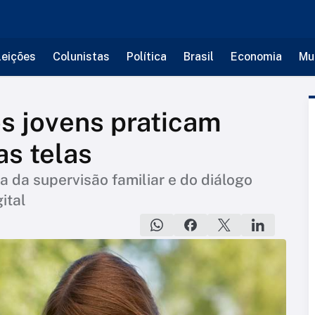
leições
Colunistas
Política
Brasil
Economia
Mu
os jovens praticam
as telas
a da supervisão familiar e do diálogo
ital