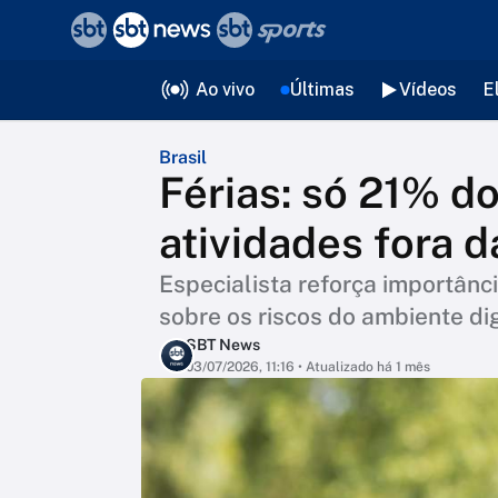
❮
voltar
Editorias
Ao vivo
Últimas
Vídeos
E
Brasil
Férias: só 21% d
atividades fora d
Especialista reforça importânci
sobre os riscos do ambiente dig
SBT News
03/07/2026, 11:16
• Atualizado há 1 mês