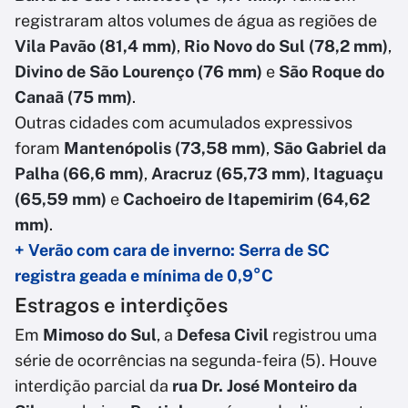
registraram altos volumes de água as regiões de
Vila Pavão (81,4 mm)
,
Rio Novo do Sul (78,2 mm)
,
Divino de São Lourenço (76 mm)
e
São Roque do
Canaã (75 mm)
.
Outras cidades com acumulados expressivos
foram
Mantenópolis (73,58 mm)
,
São Gabriel da
Palha (66,6 mm)
,
Aracruz (65,73 mm)
,
Itaguaçu
(65,59 mm)
e
Cachoeiro de Itapemirim (64,62
mm)
.
+ Verão com cara de inverno: Serra de SC
registra geada e mínima de 0,9°C
Estragos e interdições
Em
Mimoso do Sul
, a
Defesa Civil
registrou uma
série de ocorrências na segunda-feira (5). Houve
interdição parcial da
rua Dr. José Monteiro da