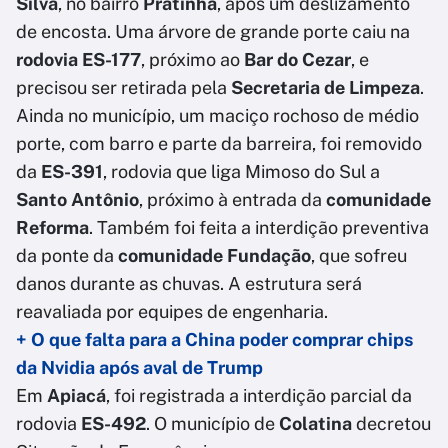
Silva
, no bairro
Pratinha
, após um deslizamento
de encosta. Uma árvore de grande porte caiu na
rodovia ES-177
, próximo ao
Bar do Cezar
, e
precisou ser retirada pela
Secretaria de Limpeza
.
Ainda no município, um maciço rochoso de médio
porte, com barro e parte da barreira, foi removido
da
ES-391
, rodovia que liga Mimoso do Sul a
Santo Antônio
, próximo à entrada da
comunidade
Reforma
. Também foi feita a interdição preventiva
da ponte da
comunidade Fundação
, que sofreu
danos durante as chuvas. A estrutura será
reavaliada por equipes de engenharia.
+ O que falta para a China poder comprar chips
da Nvidia após aval de Trump
Em
Apiacá
, foi registrada a interdição parcial da
rodovia
ES-492
. O município de
Colatina
decretou