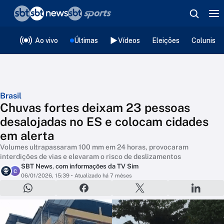
❮
voltar
Editorias
Ao vivo
Últimas
Vídeos
Eleições
Colunista
Brasil
Chuvas fortes deixam 23 pessoas
desalojadas no ES e colocam cidades
em alerta
Volumes ultrapassaram 100 mm em 24 horas, provocaram
interdições de vias e elevaram o risco de deslizamentos
SBT News
,
com informações da TV Sim
C
06/01/2026, 15:39
• Atualizado há 7 mêses