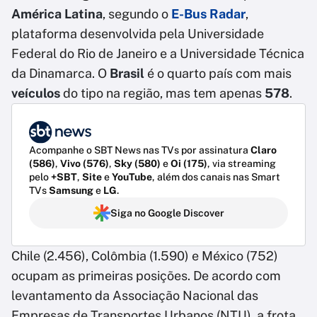
América Latina
, segundo o
E-Bus Radar
,
plataforma desenvolvida pela Universidade
Federal do Rio de Janeiro e a Universidade Técnica
da Dinamarca. O
Brasil
é o quarto país com mais
veículos
do tipo na região, mas tem apenas
578
.
Acompanhe o SBT News nas TVs por assinatura
Claro
(586)
,
Vivo (576)
,
Sky (580)
e
Oi (175)
, via streaming
pelo
+SBT
,
Site
e
YouTube
, além dos canais nas Smart
TVs
Samsung
e
LG
.
Siga no Google Discover
Chile (2.456), Colômbia (1.590) e México (752)
ocupam as primeiras posições. De acordo com
levantamento da Associação Nacional das
Empresas de Transportes Urbanos (NTU), a frota