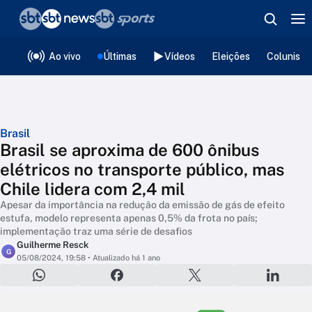
❮
voltar
Editorias
Ao vivo
Últimas
Vídeos
Eleições
Colunista
Brasil
Brasil se aproxima de 600 ônibus
elétricos no transporte público, mas
Chile lidera com 2,4 mil
Apesar da importância na redução da emissão de gás de efeito
estufa, modelo representa apenas 0,5% da frota no país;
implementação traz uma série de desafios
Guilherme Resck
G
05/08/2024, 19:58
• Atualizado há 1 ano