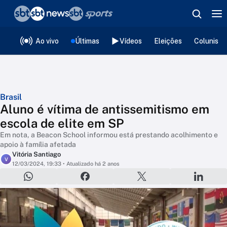
❮
voltar
Editorias
Ao vivo
Últimas
Vídeos
Eleições
Colunista
Brasil
Aluno é vítima de antissemitismo em
escola de elite em SP
Em nota, a Beacon School informou está prestando acolhimento e
apoio à família afetada
Vitória Santiago
V
12/03/2024, 19:33
• Atualizado há 2 anos