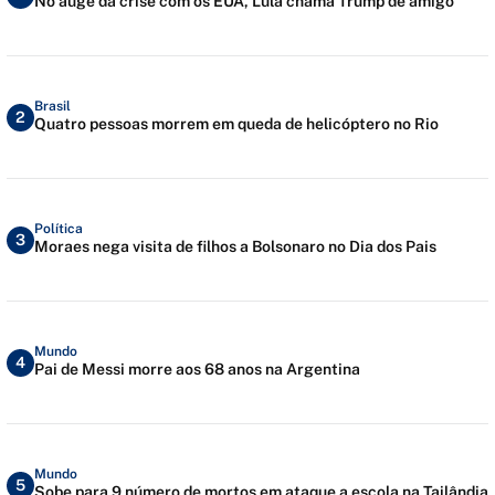
No auge da crise com os EUA, Lula chama Trump de amigo
Brasil
2
Quatro pessoas morrem em queda de helicóptero no Rio
Política
3
Moraes nega visita de filhos a Bolsonaro no Dia dos Pais
Mundo
4
Pai de Messi morre aos 68 anos na Argentina
Mundo
5
Sobe para 9 número de mortos em ataque a escola na Tailândia