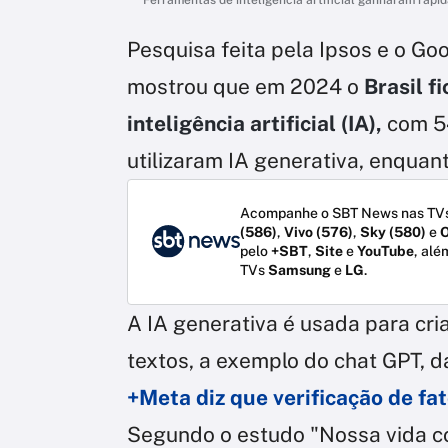
Pesquisa feita pela Ipsos e o Go
mostrou que em 2024 o
Brasil f
inteligência artificial (IA),
com 54
utilizaram IA generativa, enquan
Acompanhe o SBT News nas TVs
(586)
,
Vivo (576)
,
Sky (580)
e
O
pelo
+SBT
,
Site
e
YouTube
, alé
TVs
Samsung
e
LG
.
A IA generativa é usada para cr
textos, a exemplo do chat GPT, d
+Meta diz que verificação de fat
Segundo o estudo "Nossa vida co