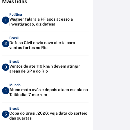
Mais lidas
Política
Wagner falará à PF após acesso à
1
investigação, diz defesa
Brasil
Defesa Civil envia novo alerta para
2
ventos fortes no Rio
Brasil
Ventos de até 110 km/h devem atingir
3
áreas de SP e do Rio
Mundo
Aluno mata avós e depois ataca escola na
4
Tailândia; 7 morrem
Brasil
Copa do Brasil 2026: veja data do sorteio
5
das quartas