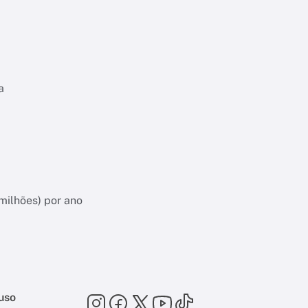
a
milhões) por ano
uso