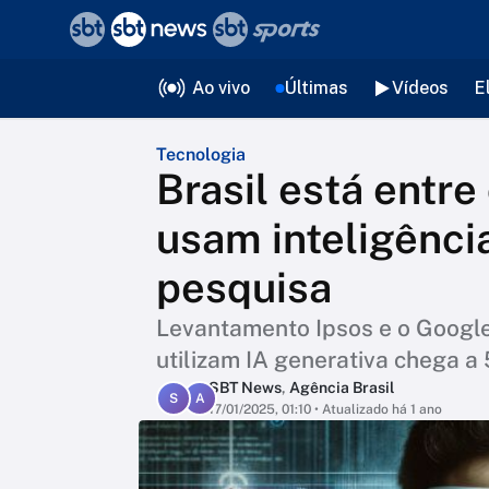
❮
voltar
Editorias
Ao vivo
Últimas
Vídeos
E
Tecnologia
Brasil está entre
usam inteligência
pesquisa
Levantamento Ipsos e o Google
utilizam IA generativa chega 
SBT News
,
Agência Brasil
S
A
17/01/2025, 01:10
• Atualizado há 1 ano