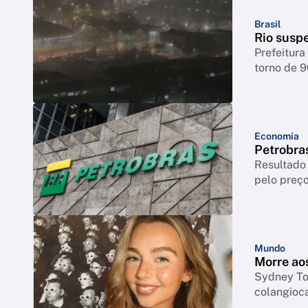
Brasil
Rio suspe
Prefeitura
torno de 
Economia
Petrobras
Resultado 
pelo preço
Mundo
Morre ao
Sydney Tow
colangioc