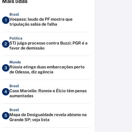
Mais lidas
Brasil
Voepass: laudo da PF mostra que
1
tripulação sabia de falha
Política
STJ julga processo contra Buzzi; PGR é a
2
favor de demissão
Mundo
Rússia atinge duas embarcações perto
3
de Odessa, diz agência
Brasil
Caso Marielle: Ronnie e Élcio têm penas
4
aumentadas
Brasil
Mapa da Desigualdade revela abismo na
5
Grande SP; veja lista