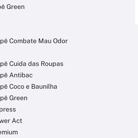
pê Green
 Ypê Combate Mau Odor
Ypê Cuida das Roupas
Ypê Antibac
Ypê Coco e Baunilha
Ypê Green
press
wer Act
remium