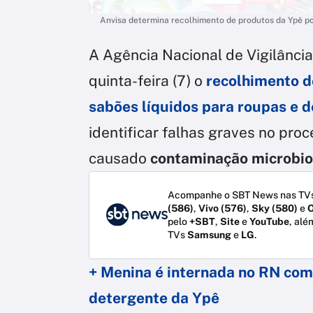
Anvisa determina recolhimento de produtos da Ypê po
A Agência Nacional de Vigilância 
quinta-feira (7) o
recolhimento d
sabões líquidos para roupas
e
d
identificar falhas graves no pro
causado
contaminação microbio
Acompanhe o SBT News nas TVs
(586)
,
Vivo (576)
,
Sky (580)
e
O
pelo
+SBT
,
Site
e
YouTube
, alé
TVs
Samsung
e
LG
.
+ Menina é internada no RN com
detergente da Ypê