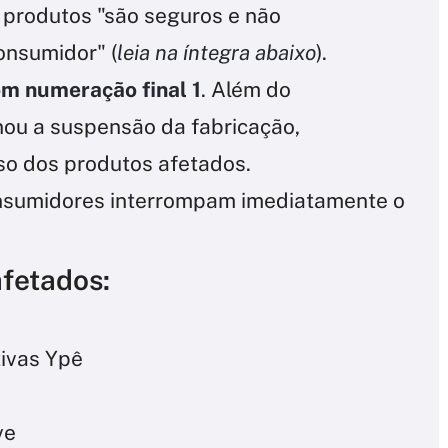
 produtos "são seguros e não
onsumidor" (
leia na íntegra abaixo
).
om numeração final 1
. Além do
nou a suspensão da fabricação,
uso dos produtos afetados.
onsumidores interrompam imediatamente o
afetados:
ivas Ypê
ve