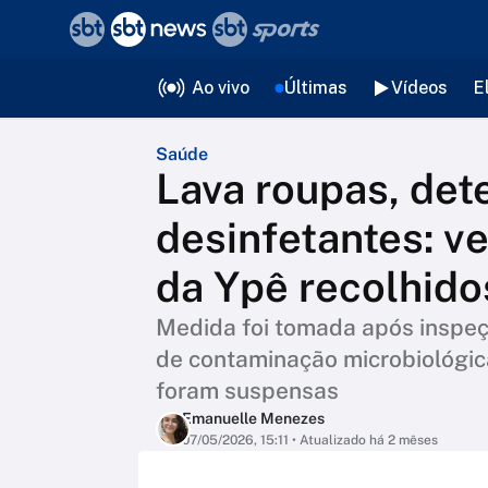
❮
voltar
Editorias
Ao vivo
Últimas
Vídeos
E
Saúde
Lava roupas, det
desinfetantes: ve
da Ypê recolhido
Medida foi tomada após inspeçã
de contaminação microbiológic
foram suspensas
Emanuelle Menezes
07/05/2026, 15:11
• Atualizado há 2 mêses