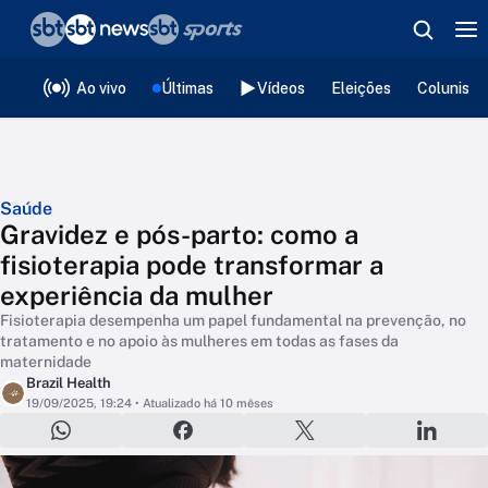
❮
voltar
Editorias
Ao vivo
Últimas
Vídeos
Eleições
Colunista
Saúde
Gravidez e pós-parto: como a
fisioterapia pode transformar a
experiência da mulher
Fisioterapia desempenha um papel fundamental na prevenção, no
tratamento e no apoio às mulheres em todas as fases da
maternidade
Brazil Health
19/09/2025, 19:24
• Atualizado há 10 mêses