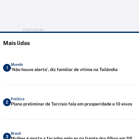
Publicidade
Mais lidas
Mundo
1
'Não houve alerta', diz familiar de vítima na Tailândia
Política
2
Plano preliminar de Tarcísio fala em prosperidade e 10 eixos
Brasil
3
Mulher é morta a facadas pelo ex na frente dos filhos em SP