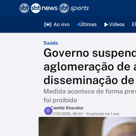
❮
voltar
Editorias
Ao vivo
Últimas
Vídeos
E
Saúde
Governo suspend
aglomeração de a
disseminação de 
Medida acontece de forma prev
foi proibida
Camila Stucaluc
C
27/03/2025, 09:53
• Atualizado há 1 ano