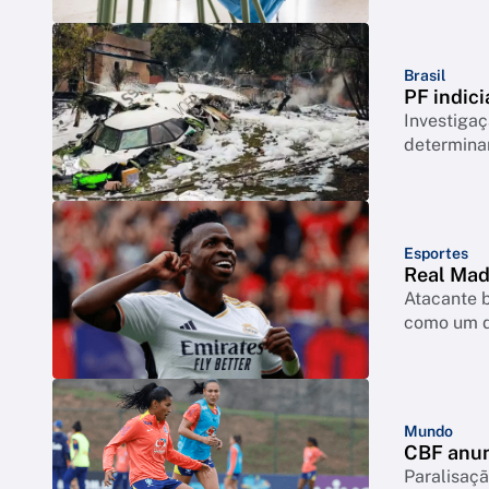
Brasil
PF indici
Investigaç
determina
Esportes
Real Madr
Atacante b
como um d
Mundo
CBF anun
Paralisaçã