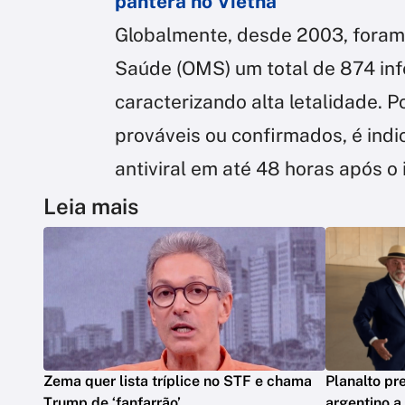
pantera no Vietnã
Globalmente, desde 2003, foram
Saúde (OMS) um total de 874 inf
caracterizando alta letalidade. P
prováveis ou confirmados, é ind
antiviral em até 48 horas após o 
Leia mais
Zema quer lista tríplice no STF e chama
Planalto pr
Trump de ‘fanfarrão’
argentino a