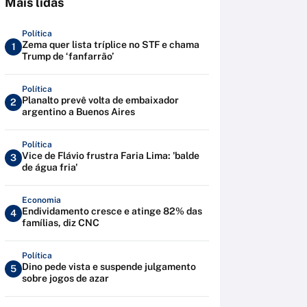
Mais lidas
Política
Zema quer lista tríplice no STF e chama
1
Trump de ‘fanfarrão’
Política
Planalto prevê volta de embaixador
2
argentino a Buenos Aires
Política
Vice de Flávio frustra Faria Lima: 'balde
3
de água fria'
Economia
Endividamento cresce e atinge 82% das
4
famílias, diz CNC
Política
Dino pede vista e suspende julgamento
5
sobre jogos de azar