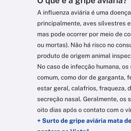
O que é a gripe aviária?
A influenza aviária é uma doença
principalmente, aves silvestres 
mas pode ocorrer por meio de con
ou mortas). Não há risco no con
produto de origem animal inspec
No caso de infecção humana, os 
comum, como dor de garganta, fe
estar geral, calafrios, fraqueza,
secreção nasal. Geralmente, os 
oito dias após o contato com o ví
+ Surto de gripe aviária mata de