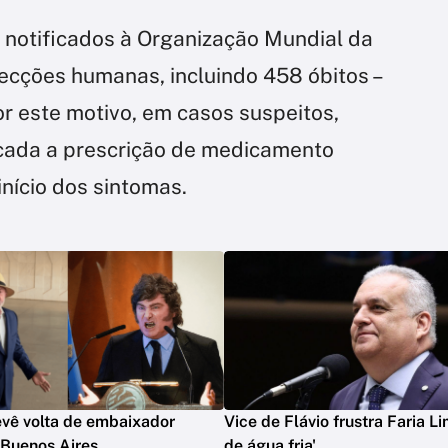
 notificados à Organização Mundial da
ecções humanas, incluindo 458 óbitos –
or este motivo, em casos suspeitos,
icada a prescrição de medicamento
início dos sintomas.
evê volta de embaixador
Vice de Flávio frustra Faria Li
 Buenos Aires
de água fria'