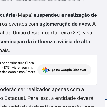
ecuária
(Mapa)
suspendeu a realização de
outros eventos com
aglomeração de aves
. A
al da União desta quarta-feira (27), visa
sseminação da influenza aviária de alta
país.
 por assinatura
Claro
i (175)
, via streaming
Siga no Google Discover
m dos canais nas Smart
poderão ser realizados apenas com a
io Estadual. Para isso, a entidade deverá
ca da unidade federativa em questão, bem