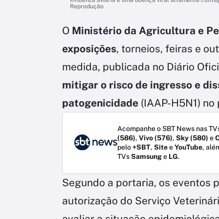
Reprodução
O
Ministério da Agricultura e P
exposições
, torneios, feiras e 
medida, publicada no Diário Ofici
mitigar o risco de ingresso e di
patogenicidade
(IAAP-H5N1) no 
Acompanhe o SBT News nas TVs
(586)
,
Vivo (576)
,
Sky (580)
e
O
pelo
+SBT
,
Site
e
YouTube
, alé
TVs
Samsung
e
LG
.
Segundo a portaria, os eventos 
autorização do Serviço Veterinár
avaliar a situação epidemiológi