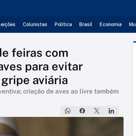
leições
Colunistas
Política
Brasil
Economia
Mu
e feiras com
ves para evitar
gripe aviária
entiva; criação de aves ao livre também