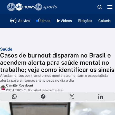
❮
voltar
Editorias
Ao vivo
Últimas
Vídeos
Eleições
Colunista
Saúde
Casos de burnout disparam no Brasil e
acendem alerta para saúde mental no
trabalho; veja como identificar os sinais
Afastamentos por transtornos mentais aumentam e especialista
alerta para sintomas silenciosos no dia a dia
Camilly Rosaboni
23/04/2026, 13:05
• Atualizado há 3 mêses