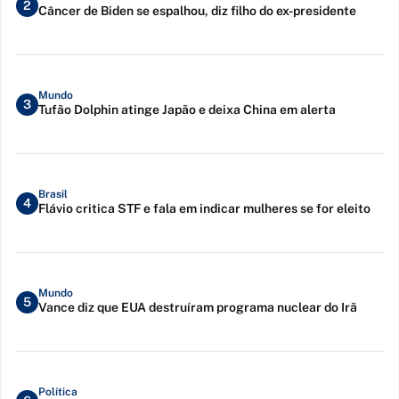
2
Câncer de Biden se espalhou, diz filho do ex-presidente
Mundo
3
Tufão Dolphin atinge Japão e deixa China em alerta
Brasil
4
Flávio critica STF e fala em indicar mulheres se for eleito
Mundo
5
Vance diz que EUA destruíram programa nuclear do Irã
Política