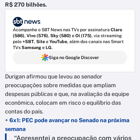
R$ 270 bilhões.
Acompanhe o SBT News nas TVs por assinatura
Claro
(586)
,
Vivo (576)
,
Sky (580)
e
Oi (175)
, via streaming
pelo
+SBT
,
Site
e
YouTube
, além dos canais nas Smart
TVs
Samsung
e
LG
.
Siga no Google Discover
Durigan afirmou que levou ao senador
preocupações sobre medidas que ampliam
despesas públicas e que, na avaliação da equipe
econômica, colocam em risco o equilíbrio das
contas do país.
+
6x1: PEC pode avançar no Senado na próxima
semana
“Apresentei a preocupação com vários