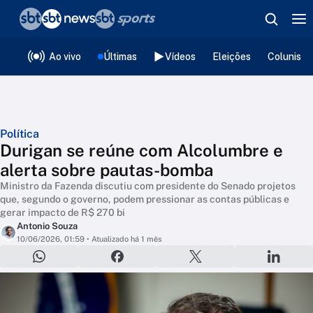
❮
voltar
Editorias
Ao vivo
Últimas
Vídeos
Eleições
Colunista
Política
Durigan se reúne com Alcolumbre e
alerta sobre pautas-bomba
Ministro da Fazenda discutiu com presidente do Senado projetos
que, segundo o governo, podem pressionar as contas públicas e
gerar impacto de R$ 270 bi
Antonio Souza
10/06/2026, 01:59
• Atualizado há 1 mês