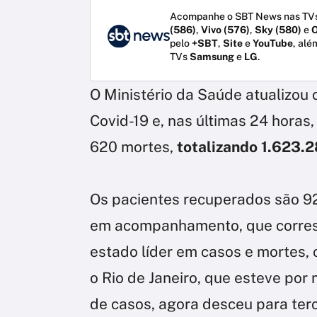
Acompanhe o SBT News nas TVs
(586)
,
Vivo (576)
,
Sky (580)
e
O
pelo
+SBT
,
Site
e
YouTube
, alé
TVs
Samsung
e
LG
.
O Ministério da Saúde atualizou
Covid-19 e, nas últimas 24 horas
620 mortes,
totalizando 1.623.
Os pacientes recuperados são 9
em acompanhamento, que corresp
estado líder em casos e mortes,
o Rio de Janeiro, que esteve por
de casos, agora desceu para terc