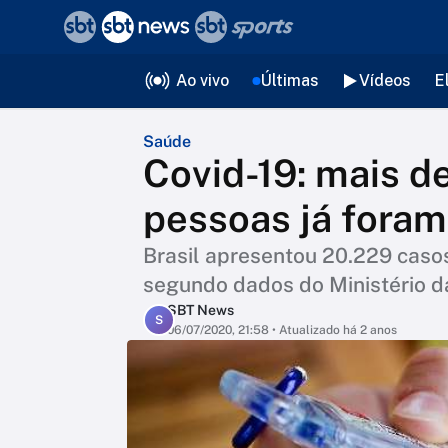
❮
voltar
Editorias
Ao vivo
Últimas
Vídeos
E
Saúde
Covid-19: mais de
pessoas já foram
Brasil apresentou 20.229 caso
segundo dados do Ministério 
SBT News
S
06/07/2020, 21:58
• Atualizado há 2 anos