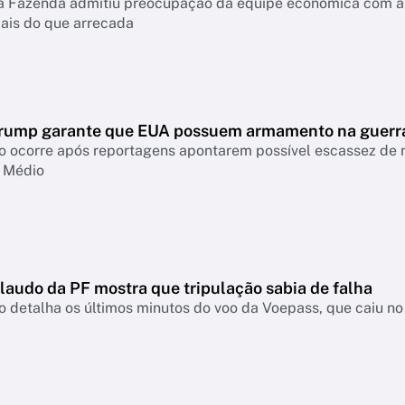
da Fazenda admitiu preocupação da equipe econômica com a 
ais do que arrecada
rump garante que EUA possuem armamento na guerr
o ocorre após reportagens apontarem possível escassez de 
e Médio
laudo da PF mostra que tripulação sabia de falha
detalha os últimos minutos do voo da Voepass, que caiu no 