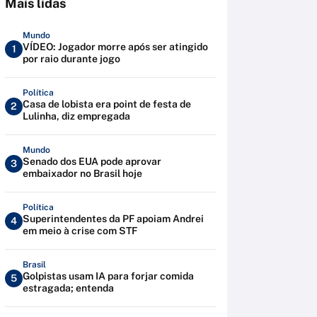
Mais lidas
Mundo
VÍDEO: Jogador morre após ser atingido
1
por raio durante jogo
Política
Casa de lobista era point de festa de
2
Lulinha, diz empregada
Mundo
Senado dos EUA pode aprovar
3
embaixador no Brasil hoje
Política
Superintendentes da PF apoiam Andrei
4
em meio à crise com STF
Brasil
Golpistas usam IA para forjar comida
5
estragada; entenda