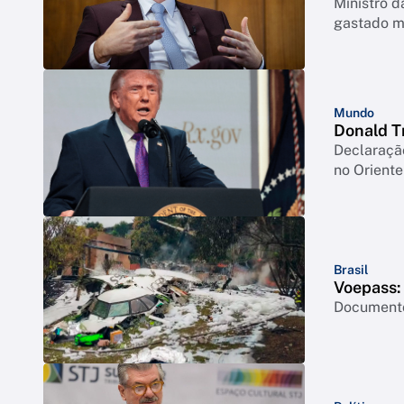
Ministro 
gastado m
Mundo
Donald T
Declaraçã
no Orient
Brasil
Voepass: 
Documento 