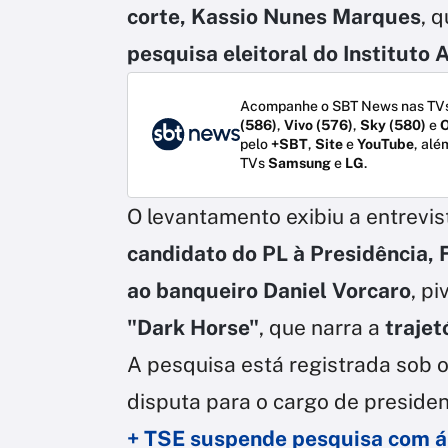
corte, Kassio Nunes Marques
, 
pesquisa eleitoral do Instituto A
Acompanhe o SBT News nas TVs
(586)
,
Vivo (576)
,
Sky (580)
e
O
pelo
+SBT
,
Site
e
YouTube
, alé
TVs
Samsung
e
LG
.
O levantamento exibiu a entrevi
candidato do PL à Presidência, F
ao banqueiro Daniel Vorcaro
, p
"Dark Horse"
, que narra a
trajet
A pesquisa está registrada sob
disputa para o cargo de preside
+ TSE suspende pesquisa com áu