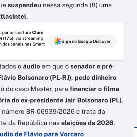
que
suspendeu
nessa segunda (8) uma
tlasIntel
.
 por assinatura
Claro
i (175)
, via streaming
Siga no Google Discover
m dos canais nas Smart
stados o
áudio
em que o
senador e pré-
lávio Bolsonaro (PL-RJ), pede dinheiro
ivô do caso Master, para
financiar o filme
ória do ex-presidente Jair Bolsonaro (PL)
.
 o número BR-06939/2026 e trata da
nte da República nas
eleições de 2026
.
dio de Flávio para Vorcaro