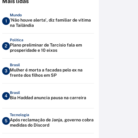
Mais lidas
Mundo
'Não houve alerta', diz familiar de vítima
1
na Tailândia
Política
Plano preliminar de Tarcísio fala em
2
prosperidade e 10 eixos
Brasil
Mulher é morta a facadas pelo ex na
3
frente dos filhos em SP
Brasil
4
Bia Haddad anuncia pausa na carreira
Tecnologia
Após reclamação de Janja, governo cobra
5
medidas do Discord