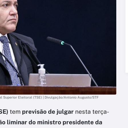
l Superior Eleitoral (TSE) | Divulgação/Antonio Augusto/STF
SE)
tem
previsão de julgar
nesta terça-
ão liminar do ministro presidente da