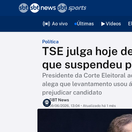
❮
voltar
Editorias
Ao vivo
Últimas
Vídeos
E
Política
TSE julga hoje d
que suspendeu p
Presidente da Corte Eleitoral 
alega que levantamento usou á
prejudicar candidato
SBT News
09/06/2026, 13:04
• Atualizado há 1 mês