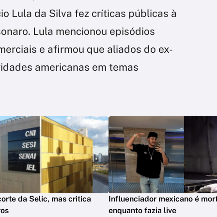
o Lula da Silva fez críticas públicas à
lsonaro. Lula mencionou episódios
merciais e afirmou que aliados do ex-
oridades americanas em temas
orte da Selic, mas critica
Influenciador mexicano é mort
ros
enquanto fazia live