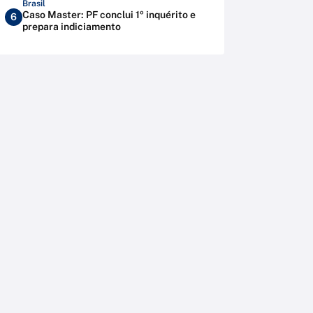
Brasil
Caso Master: PF conclui 1º inquérito e
6
prepara indiciamento