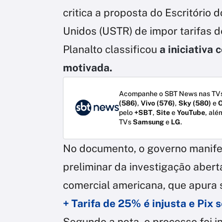
critica a proposta do Escritório
Unidos (USTR) de impor tarifas d
Planalto classificou
a iniciativa 
motivada.
Acompanhe o SBT News nas TVs
(586)
,
Vivo (576)
,
Sky (580)
e
O
pelo
+SBT
,
Site
e
YouTube
, alé
TVs
Samsung
e
LG
.
No documento, o governo manife
preliminar da investigação aber
comercial americana, que apura s
+ Tarifa de 25% é injusta e Pix 
Segundo a nota, o processo foi i