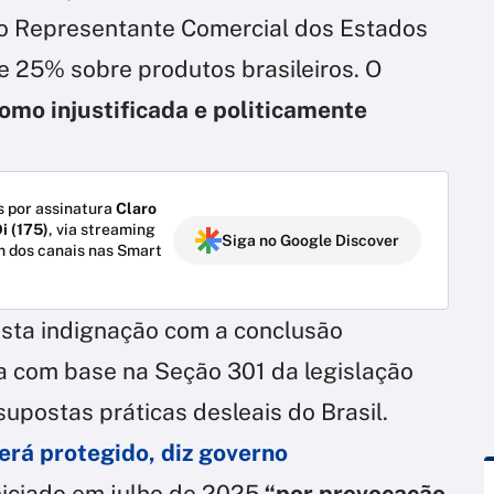
 do Representante Comercial dos Estados
e 25% sobre produtos brasileiros. O
como injustificada e politicamente
 por assinatura
Claro
i (175)
, via streaming
Siga no Google Discover
m dos canais nas Smart
sta indignação com a conclusão
ta com base na Seção 301 da legislação
upostas práticas desleais do Brasil.
será protegido, diz governo
niciado em julho de 2025
“por provocação