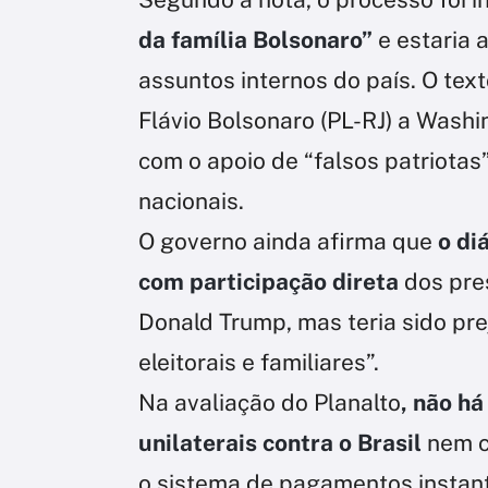
da família Bolsonaro”
e estaria 
assuntos internos do país. O te
Flávio Bolsonaro (PL-RJ) a Wash
com o apoio de “falsos patriotas
nacionais.
O governo ainda afirma que
o di
com participação direta
dos pres
Donald Trump, mas teria sido pr
eleitorais e familiares”.
Na avaliação do Planalto
, não há
unilaterais contra o Brasil
nem c
o sistema de pagamentos instan