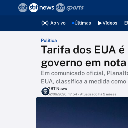
❮
voltar
Editorias
Ao vivo
Últimas
Vídeos
E
Política
Tarifa dos EUA é 
governo em nota
Em comunicado oficial, Planalt
EUA, classifica a medida como 
SBT News
02/06/2026, 17:54
• Atualizado há 2 mêses