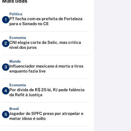
Mais lidas
Política
PT fecha com ex-prefeita de Fortaleza
1
para o Senado no CE
Economia
CNI elogia corte da Selic, mas critica
2
nível dos juros
Mundo
Influenciador mexicano é morto a tiros
3
enquanto fazia live
Economia
Por dívida de R$ 25 bi, RJ pede falência
4
da Refit à Justiça
Brasil
Jogador do SPFC preso por atropelar e
5
matar idoso é solto