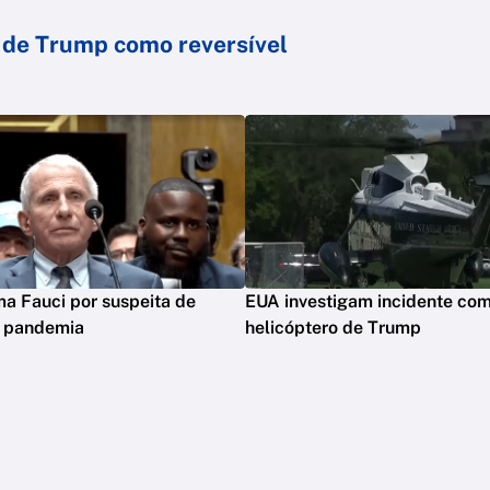
o de Trump como reversível
ima Fauci por suspeita de
EUA investigam incidente co
m pandemia
helicóptero de Trump