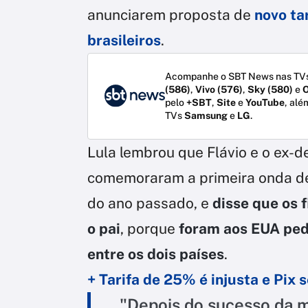
anunciarem proposta de
novo ta
brasileiros
.
Acompanhe o SBT News nas TVs
(586)
,
Vivo (576)
,
Sky (580)
e
O
pelo
+SBT
,
Site
e
YouTube
, alé
TVs
Samsung
e
LG
.
Lula lembrou que Flávio e o ex-
comemoraram a primeira onda de 
do ano passado, e
disse que os 
o pai
, porque
foram aos EUA pedi
entre os dois países
.
+ Tarifa de 25% é injusta e Pix 
"Depois do sucesso da mi