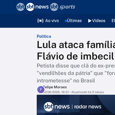
❮
voltar
Editorias
Ao vivo
Últimas
Vídeos
E
Política
Lula ataca famíl
Flávio de imbecil
Petista disse que clã do ex-pre
"vendilhões da pátria" que "fo
intrometesse" no Brasil
Felipe Moraes
F
02/06/2026, 16:31
• Atualizado há 2 mêses