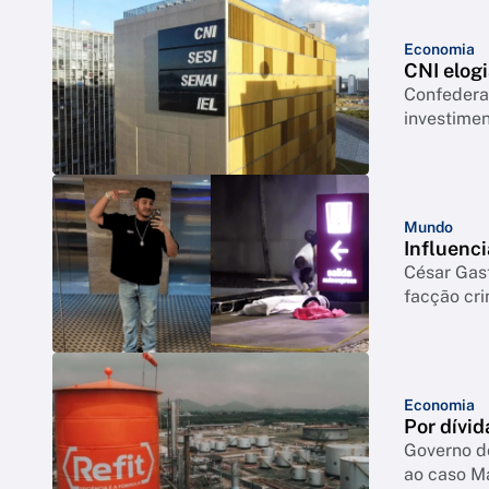
Economia
CNI elogi
Confederação co
investimen
Mundo
Influenci
César Gas
facção cr
Economia
Por dívid
Governo d
ao caso M