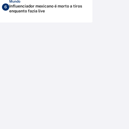
Mundo
Influenciador mexicano é morto a tiros
6
enquanto fazia live