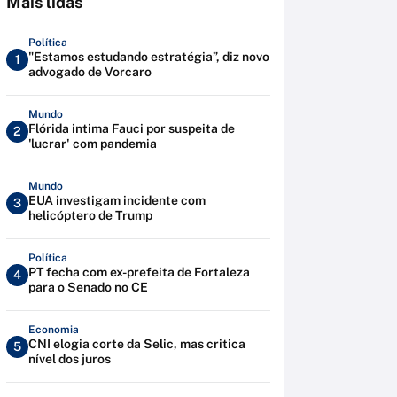
Mais lidas
Política
"Estamos estudando estratégia”, diz novo
1
advogado de Vorcaro
Mundo
Flórida intima Fauci por suspeita de
2
'lucrar' com pandemia
Mundo
EUA investigam incidente com
3
helicóptero de Trump
Política
PT fecha com ex-prefeita de Fortaleza
4
para o Senado no CE
Economia
CNI elogia corte da Selic, mas critica
5
nível dos juros