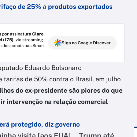
rifaço de 25%
a
produtos exportados
 por assinatura
Claro
i (175)
, via streaming
Siga no Google Discover
m dos canais nas Smart
deputado Eduardo Bolsonaro
tarifas de 50% contra o Brasil, em julho
filhos do ex-presidente são piores do que
r intervenção na relação comercial
será protegido, diz governo
nha visita [aos EUA]... Trump até