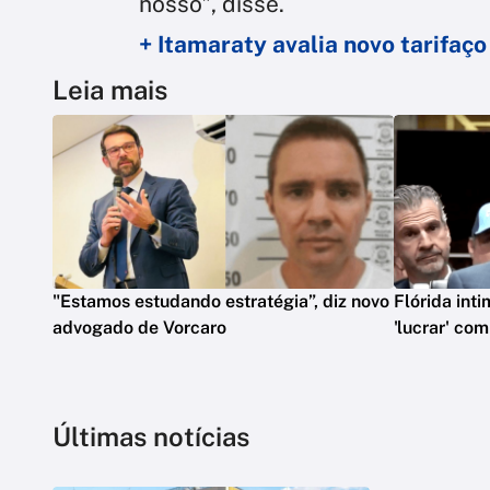
nosso", disse.
+ Itamaraty avalia novo tarifaç
Leia mais
"Estamos estudando estratégia”, diz novo
Flórida int
advogado de Vorcaro
'lucrar' co
Últimas notícias