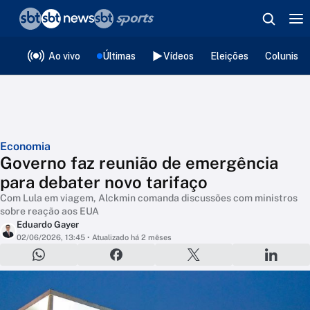
❮
voltar
Editorias
Ao vivo
Últimas
Vídeos
Eleições
Colunista
Economia
Governo faz reunião de emergência
para debater novo tarifaço
Com Lula em viagem, Alckmin comanda discussões com ministros
sobre reação aos EUA
Eduardo Gayer
02/06/2026, 13:45
• Atualizado há 2 mêses