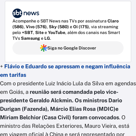
Acompanhe o SBT News nas TVs por assinatura
Claro
(586)
,
Vivo (576)
,
Sky (580)
e
Oi (175)
, via streaming
pelo
+SBT
,
Site
e
YouTube
, além dos canais nas Smart
TVs
Samsung
e
LG
.
Siga no Google Discover
+
Flávio e Eduardo se apressam e negam influência
em tarifas
Com o presidente Luiz Inácio Lula da Silva em agendas
em Goiás, a
reunião será comandada pelo vice-
presidente Geraldo Alckmin.
Os ministros Dario
Durigan (Fazenda), Márcio Elias Rosa (MDIC)e
Miriam Belchior (Casa Civil) foram convocados
. O
ministro das Relações Exteriores, Mauro Vieira, está
em viagem oficial à China e será representado por