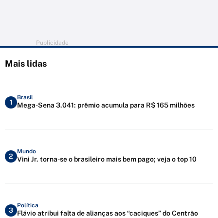
Publicidade
Mais lidas
Brasil
1
Mega-Sena 3.041: prêmio acumula para R$ 165 milhões
Mundo
2
Vini Jr. torna-se o brasileiro mais bem pago; veja o top 10
Política
3
Flávio atribui falta de alianças aos “caciques” do Centrão