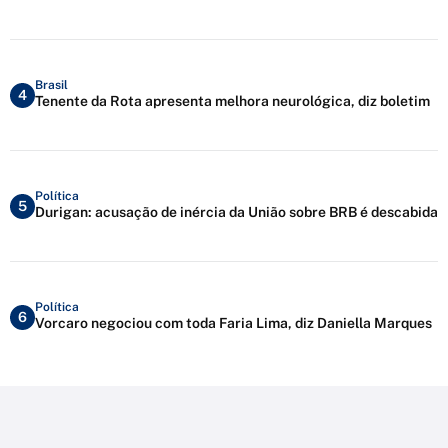
Brasil
4
Tenente da Rota apresenta melhora neurológica, diz boletim
Política
5
Durigan: acusação de inércia da União sobre BRB é descabida
Política
6
Vorcaro negociou com toda Faria Lima, diz Daniella Marques