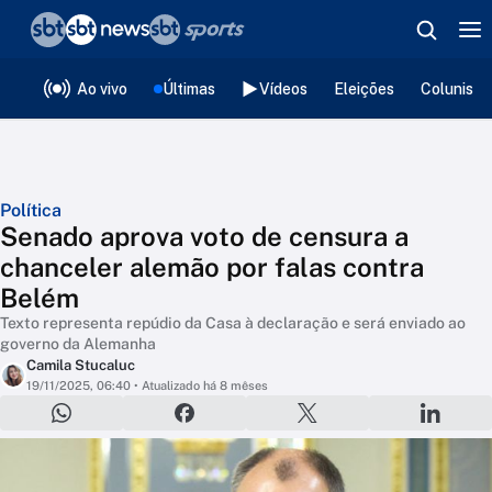
❮
voltar
Editorias
Ao vivo
Últimas
Vídeos
Eleições
Colunista
Política
Senado aprova voto de censura a
chanceler alemão por falas contra
Belém
Texto representa repúdio da Casa à declaração e será enviado ao
governo da Alemanha
Camila Stucaluc
19/11/2025, 06:40
• Atualizado há 8 mêses