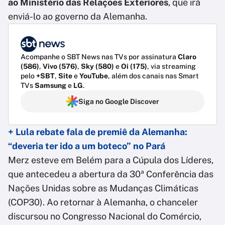
ao Ministério das Relações Exteriores
, que irá
enviá-lo ao governo da Alemanha.
Acompanhe o SBT News nas TVs por assinatura
Claro
(586)
,
Vivo (576)
,
Sky (580)
e
Oi (175)
, via streaming
pelo
+SBT
,
Site
e
YouTube
, além dos canais nas Smart
TVs
Samsung
e
LG
.
Siga no Google Discover
+ Lula rebate fala de premiê da Alemanha:
“deveria ter ido a um boteco” no Pará
Merz esteve em Belém para a Cúpula dos Líderes,
que antecedeu a abertura da 30ª Conferência das
Nações Unidas sobre as Mudanças Climáticas
(COP30). Ao retornar à Alemanha, o chanceler
discursou no Congresso Nacional do Comércio,