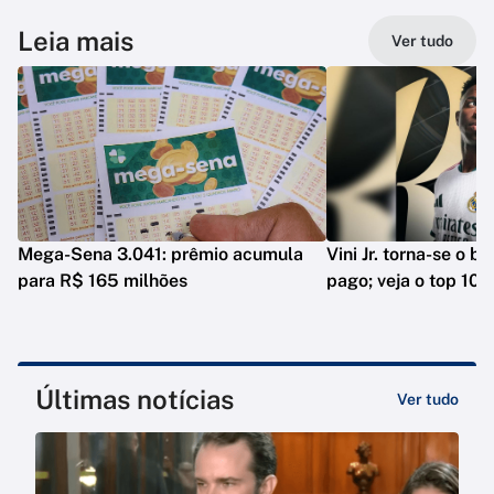
Leia mais
Ver tudo
Mega-Sena 3.041: prêmio acumula
Vini Jr. torna-se o b
para R$ 165 milhões
pago; veja o top 10
Últimas notícias
Ver tudo