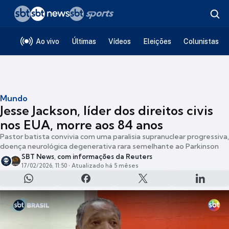
Ao vivo
Últimas
Vídeos
Eleições
Colunistas
Mundo
Jesse Jackson, líder dos direitos civis
nos EUA, morre aos 84 anos
Pastor batista convivia com uma paralisia supranuclear progressiva,
doença neurológica degenerativa rara semelhante ao Parkinson
SBT News
,
com informações da Reuters
17/02/2026, 11:50
• Atualizado há 5 mêses