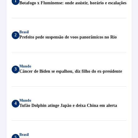
1
Botafogo x Fluminense: onde assistir, horário e escalações
Brasil
2
Prefeito pede suspensão de voos panorâmicos no Rio
Mundo
3
Câncer de Biden se espalhou, diz filho do ex-presidente
Mundo
4
Tufão Dolphin atinge Japão e deixa China em alerta
Brasil
5