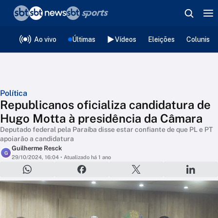
❮
voltar
Editorias
Ao vivo
Últimas
Vídeos
Eleições
Colunista
Política
Republicanos oficializa candidatura de
Hugo Motta à presidência da Câmara
Deputado federal pela Paraíba disse estar confiante de que PL e PT
apoiarão a candidatura
Guilherme Resck
G
29/10/2024, 16:04
• Atualizado há 1 ano