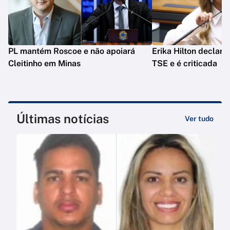
PL mantém Roscoe e não apoiará
Erika Hilton declara
Cleitinho em Minas
TSE e é criticada
Últimas notícias
Ver tudo