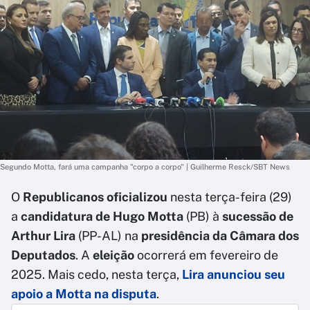
Segundo Motta, fará uma campanha "corpo a corpo" | Guilherme Resck/SBT News
O
Republicanos oficializou
nesta terça-feira (29)
a
candidatura de Hugo Motta
(PB) à
sucessão de
Arthur Lira
(PP-AL) na
presidência da Câmara dos
Deputados
. A
eleição
ocorrerá em fevereiro de
2025. Mais cedo, nesta terça,
Lira anunciou seu
apoio a Motta na disputa
.