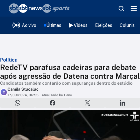
❮
voltar
Editorias
Ao vivo
Últimas
Vídeos
Eleições
Colunista
Política
RedeTV parafusa cadeiras para debate
após agressão de Datena contra Marçal
Candidatos também contarão com seguranças dentro do estúdio
Camila Stucaluc
C
17/09/2024, 06:55
• Atualizado há 1 ano