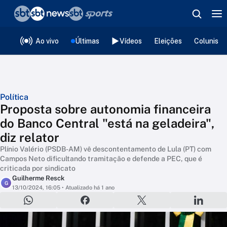
❮
voltar
Editorias
Ao vivo
Últimas
Vídeos
Eleições
Colunista
Política
Proposta sobre autonomia financeira
do Banco Central "está na geladeira",
diz relator
Plínio Valério (PSDB-AM) vê descontentamento de Lula (PT) com
Campos Neto dificultando tramitação e defende a PEC, que é
criticada por sindicato
Guilherme Resck
G
13/10/2024, 16:05
• Atualizado há 1 ano