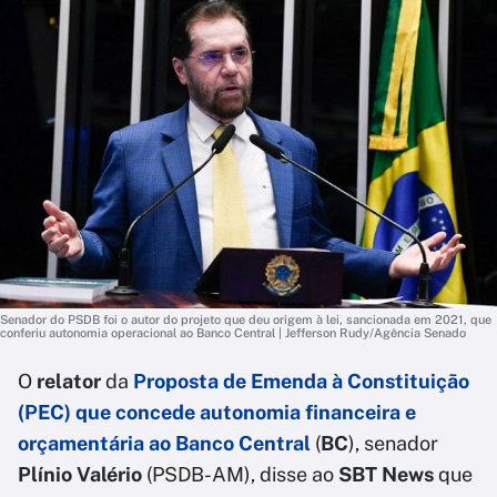
Senador do PSDB foi o autor do projeto que deu origem à lei, sancionada em 2021, que
conferiu autonomia operacional ao Banco Central | Jefferson Rudy/Agência Senado
O
relator
da
Proposta de Emenda à Constituição
(PEC) que concede autonomia financeira e
orçamentária ao Banco Central
(
BC
), senador
Plínio Valério
(PSDB-AM), disse ao
SBT News
que