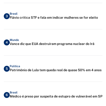
Brasil
3
Flávio critica STF e fala em indicar mulheres se for eleito
Mundo
4
Vance diz que EUA destruíram programa nuclear do Irã
Política
5
Patrimônio de Lula tem queda real de quase 50% em 4 anos
Brasil
6
Médico é preso por suspeita de estupro de vulnerável em SP