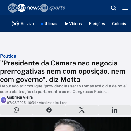
❮
voltar
Editorias
Ao vivo
Últimas
Vídeos
Eleições
Colunista
Política
"Presidente da Câmara não negocia
prerrogativas nem com oposição, nem
com governo", diz Motta
Deputado afirmou que "providências serão tomas até o dia de hoje"
sobre obstrução de parlamentares no Congresso Federal
Gabriela Vieira
G
07/08/2025, 16:34
• Atualizado há 1 ano