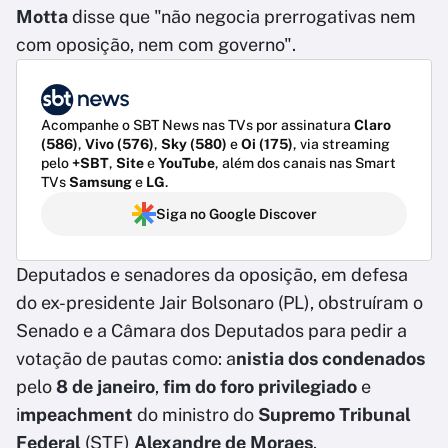
Motta
disse que "não negocia prerrogativas nem
com oposição, nem com governo".
Acompanhe o SBT News nas TVs por assinatura
Claro
(586)
,
Vivo (576)
,
Sky (580)
e
Oi (175)
, via streaming
pelo
+SBT
,
Site
e
YouTube
, além dos canais nas Smart
TVs
Samsung
e
LG
.
Siga no Google Discover
Deputados e senadores da oposição, em defesa
do ex-presidente Jair Bolsonaro (PL), obstruíram o
Senado e a Câmara dos Deputados para pedir a
votação de pautas como: a
nistia dos condenados
pelo
8 de janeiro
,
fim do foro privilegiado
e
i
mpeachment
do ministro do
Supremo Tribunal
Federal
(STF)
Alexandre de Moraes
.