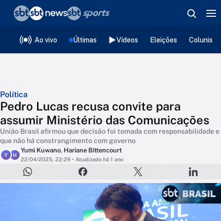
❮
voltar
Editorias
Ao vivo
Últimas
Vídeos
Eleições
Colunista
Política
Pedro Lucas recusa convite para
assumir Ministério das Comunicações
União Brasil afirmou que decisão foi tomada com responsabilidade e
que não há constrangimento com governo
Yumi Kuwano
,
Hariane Bittencourt
Y
H
22/04/2025, 22:29
• Atualizado há 1 ano