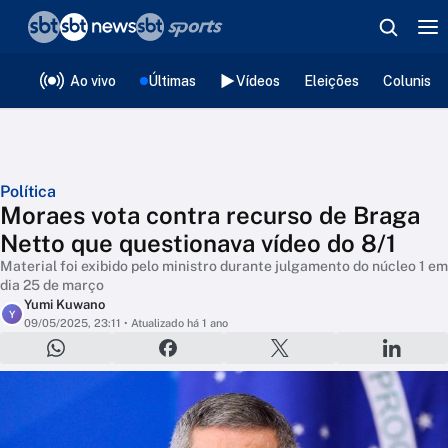
❮
voltar
Editorias
Ao vivo
Últimas
Vídeos
Eleições
Colunista
Política
Moraes vota contra recurso de Braga
Netto que questionava vídeo do 8/1
Material foi exibido pelo ministro durante julgamento do núcleo 1 em
dia 25 de março
Yumi Kuwano
Y
09/05/2025, 23:11
• Atualizado há 1 ano