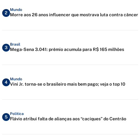
Mundo
2
Morre aos 26 anos influencer que mostrava luta contra câncer
Brasil
3
Mega-Sena 3.041: prêmio acumula para R$ 165 milhões
Mundo
4
Vini Jr. torna-se o brasileiro mais bem pago; veja o top 10
Política
5
Flávio atribui falta de alianças aos “caciques” do Centrão