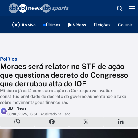
❮
voltar
Editorias
Ao vivo
Últimas
Vídeos
Eleições
Colunista
Política
Moraes será relator no STF de ação
que questiona decreto do Congresso
que derrubou alta do IOF
Ministro já está com outra ação na Corte que vai avaliar
constitucionalidade de decreto do governo aumentando a taxa
sobre movimentações financeiras
SBT News
S
30/06/2025, 16:51
• Atualizado há 1 ano