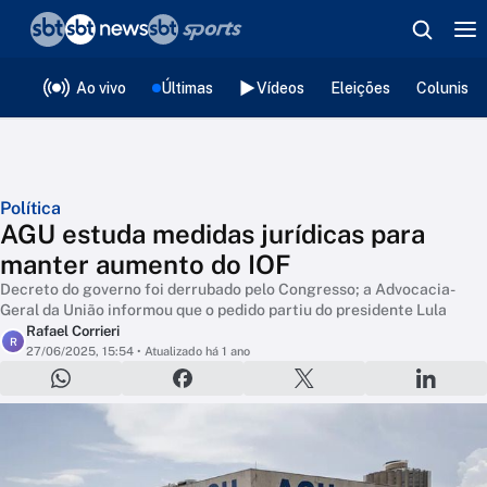
❮
voltar
Editorias
Ao vivo
Últimas
Vídeos
Eleições
Colunista
Política
AGU estuda medidas jurídicas para
manter aumento do IOF
Decreto do governo foi derrubado pelo Congresso; a Advocacia-
Geral da União informou que o pedido partiu do presidente Lula
Rafael Corrieri
R
27/06/2025, 15:54
• Atualizado há 1 ano