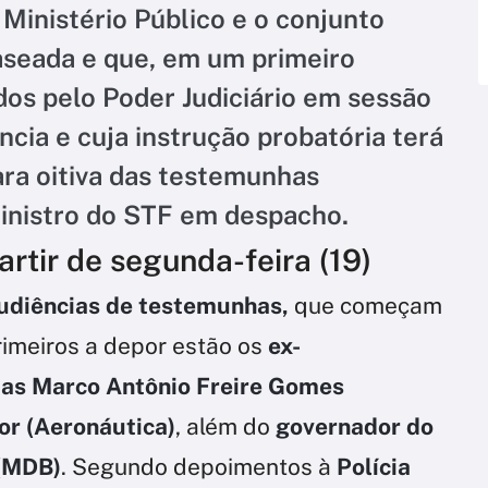
Ministério Público e o conjunto
aseada e que, em um primeiro
os pelo Poder Judiciário em sessão
cia e cuja instrução probatória terá
ara oitiva das testemunhas
ministro do STF em despacho.
rtir de segunda-feira (19)
udiências de testemunhas,
que começam
rimeiros a depor estão os
ex-
as Marco Antônio Freire Gomes
or (Aeronáutica)
, além do
governador do
 (MDB)
. Segundo depoimentos à
Polícia