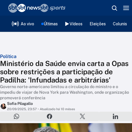
❮
voltar
Editorias
Ao vivo
Últimas
Vídeos
Eleições
Colunista
Política
Ministério da Saúde envia carta a Opas
sobre restrições a participação de
Padilha: 'Infundadas e arbitrárias'
Governo norte-americano limitou a circulação do ministro e o
impediu de viajar de Nova York para Washington, onde organização
promoverá conferência
Sofia Pilagallo
20/09/2025, 23:57
• Atualizado há 10 mêses