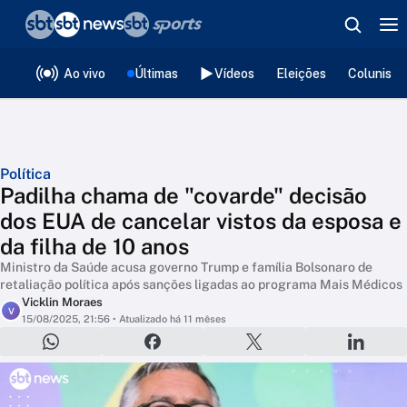
❮
voltar
Editorias
Ao vivo
Últimas
Vídeos
Eleições
Colunista
Política
Padilha chama de "covarde" decisão
dos EUA de cancelar vistos da esposa e
da filha de 10 anos
Ministro da Saúde acusa governo Trump e família Bolsonaro de
retaliação política após sanções ligadas ao programa Mais Médicos
Vicklin Moraes
V
15/08/2025, 21:56
• Atualizado há 11 mêses