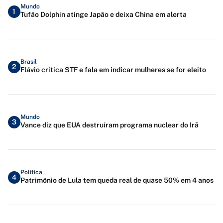
Mundo
1
Tufão Dolphin atinge Japão e deixa China em alerta
Brasil
2
Flávio critica STF e fala em indicar mulheres se for eleito
Mundo
3
Vance diz que EUA destruíram programa nuclear do Irã
Política
4
Patrimônio de Lula tem queda real de quase 50% em 4 anos