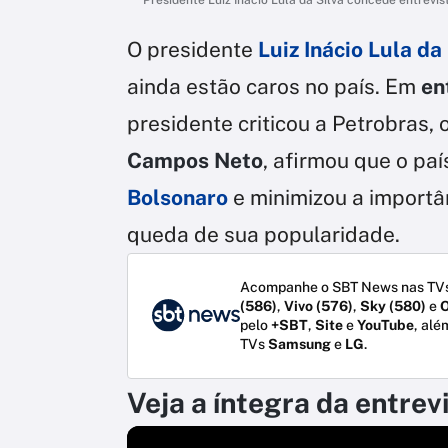
O presidente
Luiz Inácio
Lula
da 
ainda estão caros no país. Em
en
presidente criticou a Petrobras,
Campos Neto
, afirmou que o pa
Bolsonaro
e minimizou a import
queda de sua popularidade.
Acompanhe o SBT News nas TVs
(586)
,
Vivo (576)
,
Sky (580)
e
O
pelo
+SBT
,
Site
e
YouTube
, alé
TVs
Samsung
e
LG
.
Veja a íntegra da entrev