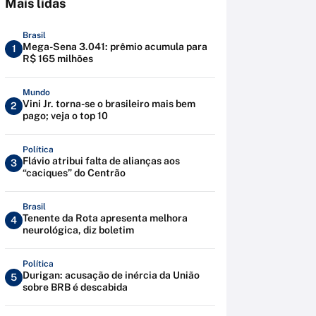
Mais lidas
Brasil
Mega-Sena 3.041: prêmio acumula para
1
R$ 165 milhões
Mundo
Vini Jr. torna-se o brasileiro mais bem
2
pago; veja o top 10
Política
Flávio atribui falta de alianças aos
3
“caciques” do Centrão
Brasil
Tenente da Rota apresenta melhora
4
neurológica, diz boletim
Política
Durigan: acusação de inércia da União
5
sobre BRB é descabida