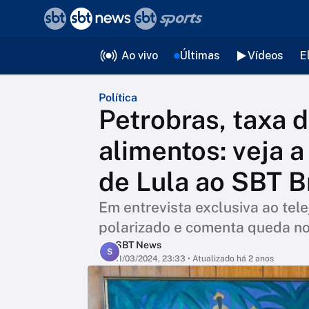
❮
voltar
Editorias
Ao vivo
Últimas
Vídeos
E
Política
Petrobras, taxa d
alimentos: veja a
de Lula ao SBT B
Em entrevista exclusiva ao tele
polarizado e comenta queda no
SBT News
S
11/03/2024, 23:33
• Atualizado há 2 anos