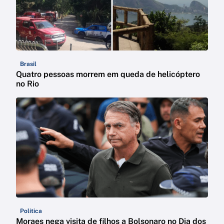
Brasil
Quatro pessoas morrem em queda de helicóptero
no Rio
Política
Moraes nega visita de filhos a Bolsonaro no Dia dos