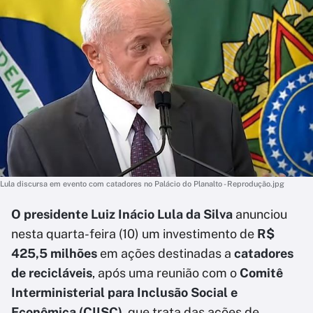
Lula discursa em evento com catadores no Palácio do Planalto - Reprodução.jpg
O presidente Luiz Inácio Lula da Silva
anunciou
nesta quarta-feira (10) um investimento de
R$
425,5 milhões
em ações destinadas a
catadores
de recicláveis
, após uma reunião com o
Comitê
Interministerial para Inclusão Social e
Econômica (CIISC)
, que trata das ações de