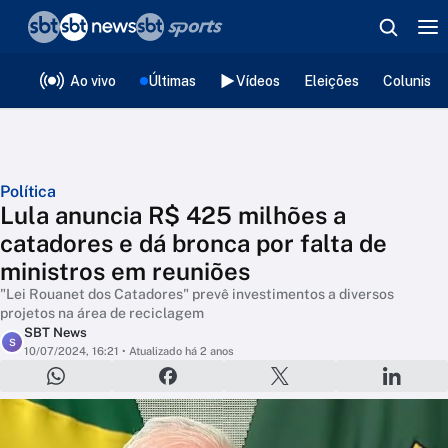
❮
voltar
Editorias
Ao vivo
Últimas
Vídeos
Eleições
Colunista
Política
Lula anuncia R$ 425 milhões a
catadores e dá bronca por falta de
ministros em reuniões
"Lei Rouanet dos Catadores" prevê investimentos a diversos
projetos na área de reciclagem
SBT News
S
10/07/2024, 16:21
• Atualizado há 2 anos