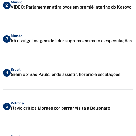
Mundo
2
VÍDEO: Parlamentar atira ovos em premiê interino do Kosovo
Mundo
3
Irã divulga imagem de líder supremo em meio a especulações
Brasil
4
Grêmio x São Paulo: onde assistir, horário e escalações
Política
5
Flávio critica Moraes por barrar visita a Bolsonaro