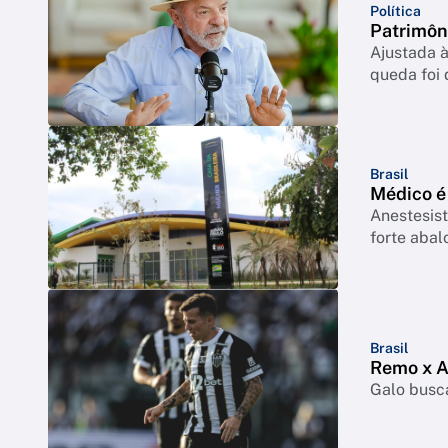
Política
Patrimôn
Ajustada à
queda foi
Brasil
Médico é
Anestesist
forte abal
Brasil
Remo x At
Galo busca