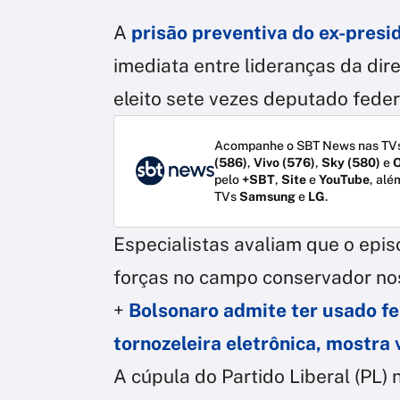
A
prisão preventiva do ex-presi
imediata entre lideranças da dire
eleito sete vezes deputado federal
Acompanhe o SBT News nas TVs
(586)
,
Vivo (576)
,
Sky (580)
e
O
pelo
+SBT
,
Site
e
YouTube
, alé
TVs
Samsung
e
LG
.
Especialistas avaliam que o epi
forças no campo conservador no
+
Bolsonaro admite ter usado fe
tornozeleira eletrônica, mostra 
A cúpula do Partido Liberal (PL) 