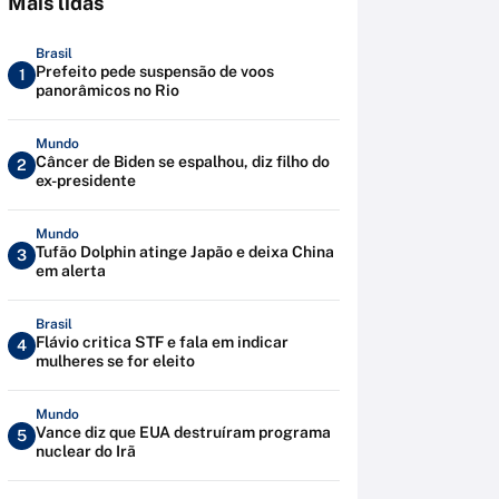
Mais lidas
Brasil
Prefeito pede suspensão de voos
1
panorâmicos no Rio
Mundo
Câncer de Biden se espalhou, diz filho do
2
ex-presidente
Mundo
Tufão Dolphin atinge Japão e deixa China
3
em alerta
Brasil
Flávio critica STF e fala em indicar
4
mulheres se for eleito
Mundo
Vance diz que EUA destruíram programa
5
nuclear do Irã