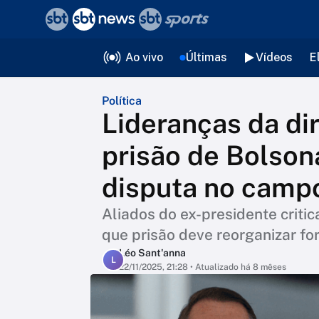
❮
voltar
Editorias
Ao vivo
Últimas
Vídeos
E
Política
Lideranças da di
prisão de Bolson
disputa no camp
Aliados do ex-presidente criti
que prisão deve reorganizar for
Léo Sant'anna
L
22/11/2025, 21:28
• Atualizado há 8 mêses