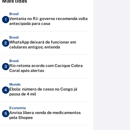
Mais lidas
Brasil
Ventania no RJ: governo recomenda volta
1
antecipada para casa
Brasil
WhatsApp deixará de funcionar em
2
celulares antigos; entenda
Brasil
Rio retoma acordo com Cacique Cobra
3
Coral após alertas
Mundo
Ebola: número de casos no Congo já
4
passa de 4 mil
Economia
Anvisa libera venda de medicamentos
5
pela Shopee