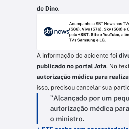
de Dino
.
Acompanhe o SBT News nas TVs
(586)
,
Vivo (576)
,
Sky (580)
e
O
pelo
+SBT
,
Site
e
YouTube
, alé
TVs
Samsung
e
LG
.
A informação do acidente foi
div
publicado no portal
Jota
. No tex
autorização médica para realiza
isso, precisou cancelar sua parti
"Alcançado por um pequ
autorização médica para
o ministro.