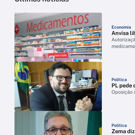
Economia
Anvisa l
Autorizaçã
medicamen
Política
PL pede q
Oposição s
Política
Zema diz 