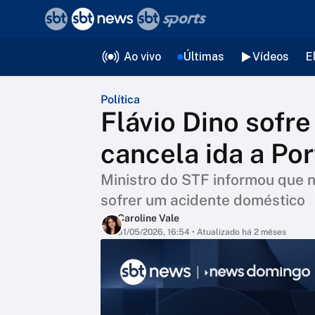
❮
voltar
Editorias
Ao vivo
Últimas
Vídeos
E
Política
Flávio Dino sofre
cancela ida a Po
Ministro do STF informou que 
sofrer um acidente doméstico
Caroline Vale
31/05/2026, 16:54
• Atualizado há 2 mêses