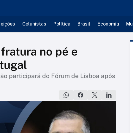
leições
Colunistas
Política
Brasil
Economia
Mu
 fratura no pé e
rtugal
não participará do Fórum de Lisboa após