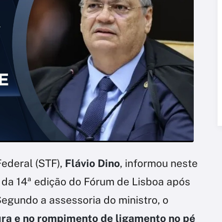
Federal (STF),
Flávio Dino
, informou neste
á da 14ª edição do Fórum de Lisboa após
Segundo a assessoria do ministro, o
ura e no rompimento de ligamento no pé