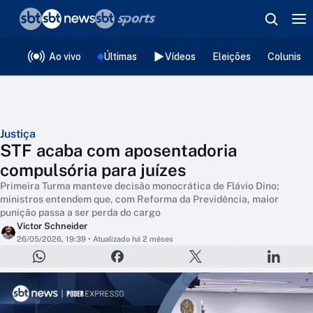
❮
voltar
Editorias
Ao vivo
Últimas
Vídeos
Eleições
Colunista
Justiça
STF acaba com aposentadoria
compulsória para juízes
Primeira Turma manteve decisão monocrática de Flávio Dino;
ministros entendem que, com Reforma da Previdência, maior
punição passa a ser perda do cargo
Victor Schneider
26/05/2026, 19:39
• Atualizado há 2 mêses