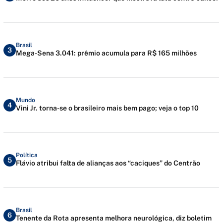
Brasil
3
Mega-Sena 3.041: prêmio acumula para R$ 165 milhões
Mundo
4
Vini Jr. torna-se o brasileiro mais bem pago; veja o top 10
Política
5
Flávio atribui falta de alianças aos “caciques” do Centrão
Brasil
6
Tenente da Rota apresenta melhora neurológica, diz boletim