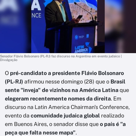
Senador Flávio Bolsonaro (PL-RJ) faz discurso na Argentina em evento judaico |
Divulgação
O
pré-candidato a presidente Flávio Bolsonaro
(PL-RJ)
afirmou nesse domingo (28) que o
Brasil
sente "inveja" de vizinhos na América Latina
que
elegeram recentemente nomes da direita
. Em
discurso na Latin America Chairman's Conference,
evento da
comunidade judaica global
realizado
em Buenos Aires, o senador disse que
o país é "a
peça que falta nesse mapa"
.