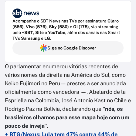
Acompanhe o SBT News nas TVs por assinatura
Claro
(586)
,
Vivo (576)
,
Sky (580)
e
Oi (175)
, via streaming
pelo
+SBT
,
Site
e
YouTube
, além dos canais nas Smart
TVs
Samsung
e
LG
.
Siga no Google Discover
O parlamentar enumerou vitórias recentes de
vários nomes da direita na América do Sul, como
Keiko Fujimori no Peru — prestes a ser anunciada
oficialmente como vencedora —, Abelardo de la
Espriella na Colômbia, José Antonio Kast no Chile e
Rodrigo Paz na Bolívia, declarando que
"nós, os
brasileiros olhamos para esse mapa hoje com um
pouco de inveja"
.
+ BTG/Nexus: Lula tem 47% contra 44% de