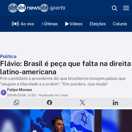
❮
voltar
Editorias
Ao vivo
Últimas
Vídeos
Eleições
Colunista
Política
Flávio: Brasil é peça que falta na direita
latino-americana
Pré-candidato a presidente diz que brasileiros invejam países que
"elegem a liberdade e a ordem": "Em outubro, isso muda"
Felipe Moraes
F
29/06/2026, 11:20
• Atualizado há 1 mês