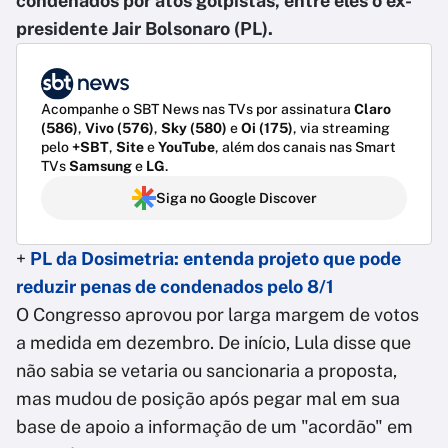
condenados por atos golpistas, entre eles o ex-
presidente Jair Bolsonaro (PL).
Acompanhe o SBT News nas TVs por assinatura
Claro
(586)
,
Vivo (576)
,
Sky (580)
e
Oi (175)
, via streaming
pelo
+SBT
,
Site
e
YouTube
, além dos canais nas Smart
TVs
Samsung
e
LG
.
Siga no Google Discover
+
PL da Dosimetria: entenda projeto que pode
reduzir penas de condenados pelo 8/1
O Congresso aprovou por larga margem de votos
a medida em dezembro. De início, Lula disse que
não sabia se vetaria ou sancionaria a proposta,
mas mudou de posição após pegar mal em sua
base de apoio a informação de um "acordão" em