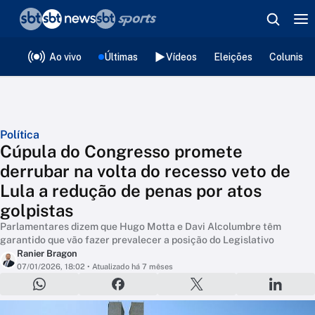
❮
voltar
Editorias
Ao vivo
Últimas
Vídeos
Eleições
Colunista
Política
Cúpula do Congresso promete
derrubar na volta do recesso veto de
Lula a redução de penas por atos
golpistas
Parlamentares dizem que Hugo Motta e Davi Alcolumbre têm
garantido que vão fazer prevalecer a posição do Legislativo
Ranier Bragon
07/01/2026, 18:02
• Atualizado há 7 mêses