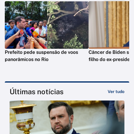
Prefeito pede suspensão de voos
Câncer de Biden se 
panorâmicos no Rio
filho do ex-presiden
Últimas notícias
Ver tudo