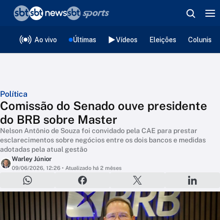
❮
voltar
Editorias
Ao vivo
Últimas
Vídeos
Eleições
Colunista
Política
Comissão do Senado ouve presidente
do BRB sobre Master
Nelson Antônio de Souza foi convidado pela CAE para prestar
esclarecimentos sobre negócios entre os dois bancos e medidas
adotadas pela atual gestão
Warley Júnior
09/06/2026, 12:26
• Atualizado há 2 mêses